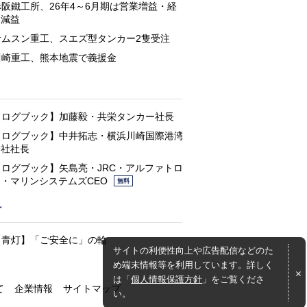
赤阪鐵工所、26年4～6月期は営業増益・経
常減益
サムスン重工、スエズ型タンカー2隻受注
川崎重工、熊本地震で義援金
と
【ログブック】加藤毅・共栄タンカー社長
【ログブック】中井拓志・横浜川崎国際港湾
会社社長
【ログブック】矢島亮・JRC・アルファトロ
ン・マリンシステムズCEO
無料
灯
【青灯】「ご安全に」の輪
サイトの利便性向上や広告配信などのた
め端末情報等を利用しています。詳しく
は「
個人情報保護方針
」をご覧くださ
て
企業情報
サイトマップ
い。