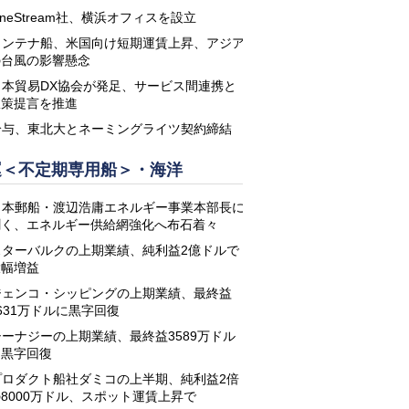
neStream社、横浜オフィスを設立
コンテナ船、米国向け短期運賃上昇、アジア
の台風の影響懸念
日本貿易DX協会が発足、サービス間連携と
政策提言を推進
鈴与、東北大とネーミングライツ契約締結
運＜不定期専用船＞・海洋
日本郵船・渡辺浩庸エネルギー事業本部長に
聞く、エネルギー供給網強化へ布石着々
スターバルクの上期業績、純利益2億ドルで
大幅増益
ジェンコ・シッピングの上期業績、最終益
631万ドルに黒字回復
シーナジーの上期業績、最終益3589万ドル
に黒字回復
プロダクト船社ダミコの上半期、純利益2倍
8000万ドル、スポット運賃上昇で