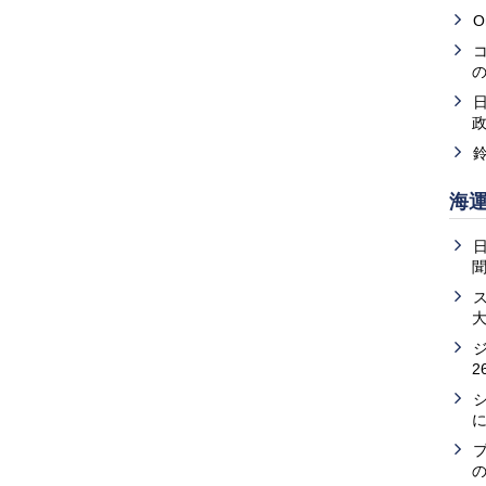
O
海
2
の