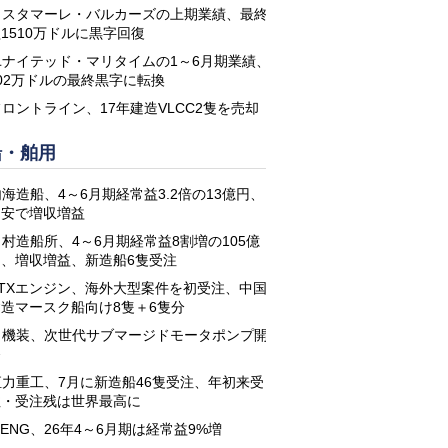
コスタマーレ・バルカーズの上期業績、最終
1510万ドルに黒字回復
ユナイテッド・マリタイムの1～6月期業績、
02万ドルの最終黒字に転換
フロントライン、17年建造VLCC2隻を売却
船・舶用
海造船、4～6月期経常益3.2倍の13億円、
円安で増収増益
名村造船所、4～6月期経常益8割増の105億
円、増収増益、新造船6隻受注
STXエンジン、海外大型案件を初受注、中国
建造マースク船向け8隻＋6隻分
日機装、次世代サブマージドモータポンプ開
発
恒力重工、7月に新造船46隻受注、年初来受
注・受注残は世界最高に
-ENG、26年4～6月期は経常益9%増