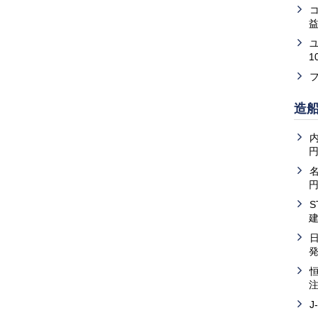
益
1
造
内
J