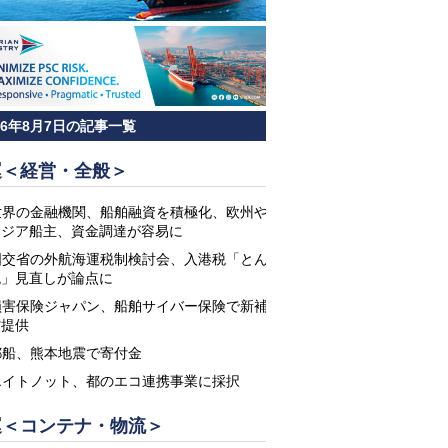
26年8月7日の記事一覧
運＜経営・全般＞
世界の金融機関、船舶融資を積極化、欧州や
アジア船主、資金調達が容易に
国交省の外航海運税制検討会、入港税「とん
税」見直しが論点に
損害保険ジャパン、船舶サイバー保険で新補
償提供
郵船、熊本地震で寄付金
エイトノット、都のエコ連携事業に採択
運＜コンテナ・物流＞