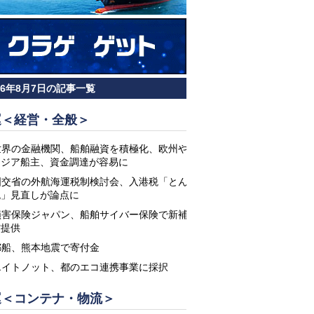
26年8月7日の記事一覧
運＜経営・全般＞
世界の金融機関、船舶融資を積極化、欧州や
アジア船主、資金調達が容易に
国交省の外航海運税制検討会、入港税「とん
税」見直しが論点に
損害保険ジャパン、船舶サイバー保険で新補
償提供
郵船、熊本地震で寄付金
エイトノット、都のエコ連携事業に採択
運＜コンテナ・物流＞