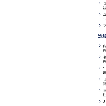
益
1
造
内
J