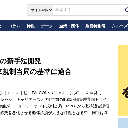
と
コラム
特集
データ
企業・団体
別冊特集号
クルーズ
理の新手法開発
Z規制当局の基準に適合
トロール手法「FALCONs（ファルコンズ）」を開発し
フレッシュキャリアーズとの1年間の船体汚損管理共同トライ
入港船が、ニュージーランド規制当局（MPI）から基準適合評価
燃費を悪化させる船体汚損が大きな課題となる中、同社は新