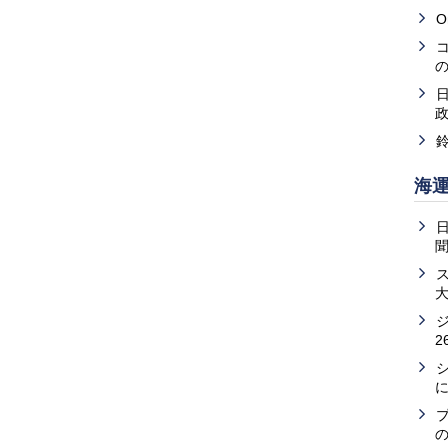
O
海
2
の