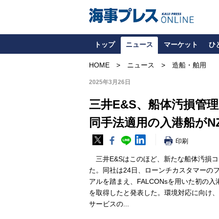
トップ
ニュース
マーケット
ひ
HOME
ニュース
造船・舶用
2025年3月26日
三井E&S、船体汚損管
同手法適用の入港船がN
印刷
三井E&Sはこのほど、新たな船体汚損コン
た。同社は24日、ローンチカスタマーの
アルを踏まえ、FALCONsを用いた初の
を取得したと発表した。環境対応に向け、
サービスの...