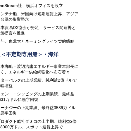
neStream社、横浜オフィスを設立
コンテナ船、米国向け短期運賃上昇、アジア
の台風の影響懸念
日本貿易DX協会が発足、サービス間連携と
政策提言を推進
鈴与、東北大とネーミングライツ契約締結
運＜不定期専用船＞・海洋
日本郵船・渡辺浩庸エネルギー事業本部長に
聞く、エネルギー供給網強化へ布石着々
スターバルクの上期業績、純利益2億ドルで
大幅増益
ジェンコ・シッピングの上期業績、最終益
631万ドルに黒字回復
シーナジーの上期業績、最終益3589万ドル
に黒字回復
プロダクト船社ダミコの上半期、純利益2倍
8000万ドル、スポット運賃上昇で