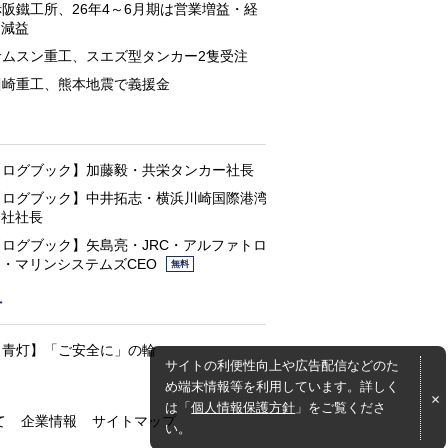
赤阪鐵工所、26年4～6月期は営業増益・経
常減益
サムスン重工、スエズ型タンカー2隻受注
川崎重工、熊本地震で義援金
と
【ログブック】加藤毅・共栄タンカー社長
【ログブック】中井拓志・横浜川崎国際港湾
会社社長
【ログブック】矢島亮・JRC・アルファトロ
ン・マリンシステムズCEO
無料
灯
【青灯】「ご安全に」の輪
サイトの利便性向上や広告配信などのた
め端末情報等を利用しています。詳しく
は「
個人情報保護方針
」をご覧くださ
て
企業情報
サイトマップ
い。