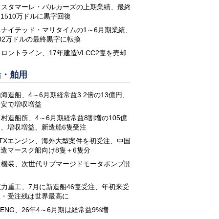
コスタマーレ・バルカーズの上期業績、最終
1510万ドルに黒字回復
ユナイテッド・マリタイムの1～6月期業績、
02万ドルの最終黒字に転換
フロントライン、17年建造VLCC2隻を売却
船・舶用
海造船、4～6月期経常益3.2倍の13億円、
円安で増収増益
名村造船所、4～6月期経常益8割増の105億
円、増収増益、新造船6隻受注
STXエンジン、海外大型案件を初受注、中国
建造マースク船向け8隻＋6隻分
日機装、次世代サブマージドモータポンプ開
発
恒力重工、7月に新造船46隻受注、年初来受
注・受注残は世界最高に
-ENG、26年4～6月期は経常益9%増