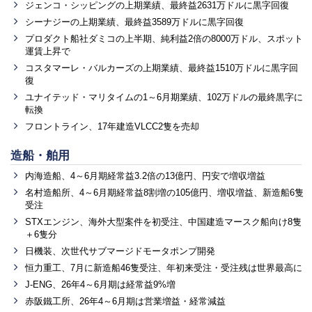
ジェンコ・シッピングの上期業績、最終益2631万ドルに黒字回復
シーナジーの上期業績、最終益3589万ドルに黒字回復
プロダクト船社ダミコの上半期、純利益2倍の8000万ドル、スポット
運賃上昇で
コスタマーレ・バルカーズの上期業績、最終益1510万ドルに黒字回
復
ユナイテッド・マリタイムの1～6月期業績、102万ドルの最終黒字に
転換
フロントライン、17年建造VLCC2隻を売却
造船・舶用
内海造船、4～6月期経常益3.2倍の13億円、円安で増収増益
名村造船所、4～6月期経常益8割増の105億円、増収増益、新造船6隻
受注
STXエンジン、海外大型案件を初受注、中国建造マースク船向け8隻
＋6隻分
日機装、次世代サブマージドモータポンプ開発
恒力重工、7月に新造船46隻受注、年初来受注・受注残は世界最高に
J-ENG、26年4～6月期は経常益9%増
赤阪鐵工所、26年4～6月期は営業増益・経常減益