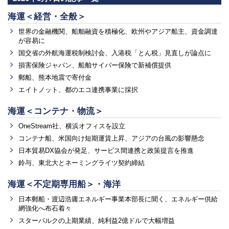
海運＜経営・全般＞
世界の金融機関、船舶融資を積極化、欧州やアジア船主、資金調達
が容易に
国交省の外航海運税制検討会、入港税「とん税」見直しが論点に
損害保険ジャパン、船舶サイバー保険で新補償提供
郵船、熊本地震で寄付金
エイトノット、都のエコ連携事業に採択
海運＜コンテナ・物流＞
OneStream社、横浜オフィスを設立
コンテナ船、米国向け短期運賃上昇、アジアの台風の影響懸念
日本貿易DX協会が発足、サービス間連携と政策提言を推進
鈴与、東北大とネーミングライツ契約締結
海運＜不定期専用船＞・海洋
日本郵船・渡辺浩庸エネルギー事業本部長に聞く、エネルギー供給
網強化へ布石着々
スターバルクの上期業績、純利益2億ドルで大幅増益