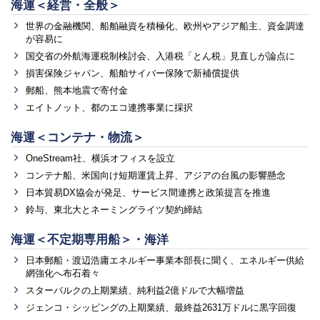
海運＜経営・全般＞
世界の金融機関、船舶融資を積極化、欧州やアジア船主、資金調達
が容易に
国交省の外航海運税制検討会、入港税「とん税」見直しが論点に
損害保険ジャパン、船舶サイバー保険で新補償提供
郵船、熊本地震で寄付金
エイトノット、都のエコ連携事業に採択
海運＜コンテナ・物流＞
OneStream社、横浜オフィスを設立
コンテナ船、米国向け短期運賃上昇、アジアの台風の影響懸念
日本貿易DX協会が発足、サービス間連携と政策提言を推進
鈴与、東北大とネーミングライツ契約締結
海運＜不定期専用船＞・海洋
日本郵船・渡辺浩庸エネルギー事業本部長に聞く、エネルギー供給
網強化へ布石着々
スターバルクの上期業績、純利益2億ドルで大幅増益
ジェンコ・シッピングの上期業績、最終益2631万ドルに黒字回復