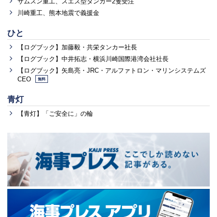
サムスン重工、スエズ型タンカー2隻受注
川崎重工、熊本地震で義援金
ひと
【ログブック】加藤毅・共栄タンカー社長
【ログブック】中井拓志・横浜川崎国際港湾会社社長
【ログブック】矢島亮・JRC・アルファトロン・マリンシステムズ
CEO
無料
青灯
【青灯】「ご安全に」の輪