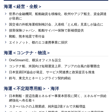
海運＜経営・全般＞
世界の金融機関、船舶融資を積極化、欧州やアジア船主、資金調達
が容易に
国交省の外航海運税制検討会、入港税「とん税」見直しが論点に
損害保険ジャパン、船舶サイバー保険で新補償提供
郵船、熊本地震で寄付金
エイトノット、都のエコ連携事業に採択
海運＜コンテナ・物流＞
OneStream社、横浜オフィスを設立
コンテナ船、米国向け短期運賃上昇、アジアの台風の影響懸念
日本貿易DX協会が発足、サービス間連携と政策提言を推進
鈴与、東北大とネーミングライツ契約締結
海運＜不定期専用船＞・海洋
日本郵船・渡辺浩庸エネルギー事業本部長に聞く、エネルギー供給
網強化へ布石着々
スターバルクの上期業績、純利益2億ドルで大幅増益