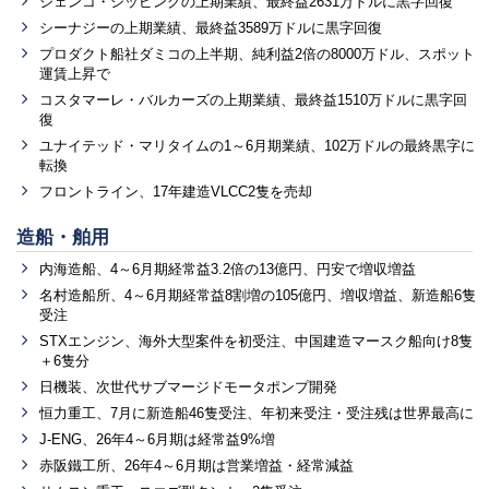
ジェンコ・シッピングの上期業績、最終益2631万ドルに黒字回復
シーナジーの上期業績、最終益3589万ドルに黒字回復
プロダクト船社ダミコの上半期、純利益2倍の8000万ドル、スポット
運賃上昇で
コスタマーレ・バルカーズの上期業績、最終益1510万ドルに黒字回
復
ユナイテッド・マリタイムの1～6月期業績、102万ドルの最終黒字に
転換
フロントライン、17年建造VLCC2隻を売却
造船・舶用
内海造船、4～6月期経常益3.2倍の13億円、円安で増収増益
名村造船所、4～6月期経常益8割増の105億円、増収増益、新造船6隻
受注
STXエンジン、海外大型案件を初受注、中国建造マースク船向け8隻
＋6隻分
日機装、次世代サブマージドモータポンプ開発
恒力重工、7月に新造船46隻受注、年初来受注・受注残は世界最高に
J-ENG、26年4～6月期は経常益9%増
赤阪鐵工所、26年4～6月期は営業増益・経常減益