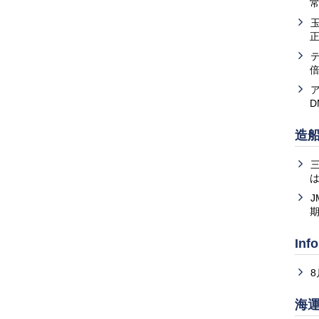
常
造
は
J
Inf
海