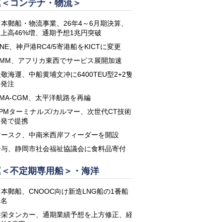
運＜コンテナ・物流＞
日本郵船・物流事業、26年4～6月期決算、
上高46%増、通期予想1兆円突破
NE、神戸港RC4/5寄港船をKICTに変更
HMM、アフリカ東西でサービス展開加速
敬海運、中船黄埔文冲に6400TEU型2+2隻
を発注
CMA-CGM、太平洋航路を再編
APMターミナルズ/カルマー、次世代CT技術
開発で提携
マースク、中南米西岸フィーダーを開設
鈴与、静岡市社会福祉協議会に食料品寄付
運＜不定期専用船＞・海洋
日本郵船、CNOOC向け新造LNG船の1番船
命名
共栄タンカー、通期業績予想を上方修正、経