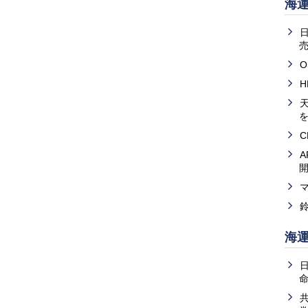
海
売
O
天
海