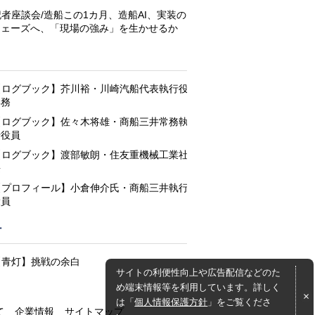
記者座談会/造船この1カ月、造船AI、実装の
フェーズへ、「現場の強み」を生かせるか
と
【ログブック】芥川裕・川崎汽船代表執行役
専務
【ログブック】佐々木将雄・商船三井常務執
行役員
【ログブック】渡部敏朗・住友重機械工業社
長
【プロフィール】小倉伸介氏・商船三井執行
役員
灯
【青灯】挑戦の余白
サイトの利便性向上や広告配信などのた
め端末情報等を利用しています。詳しく
は「
個人情報保護方針
」をご覧くださ
て
企業情報
サイトマップ