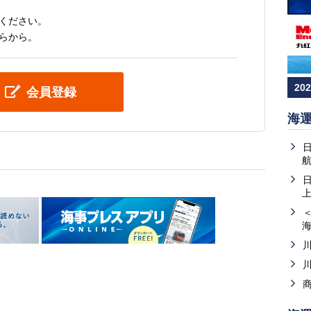
ください。
らから。
20
会員登録
海
上