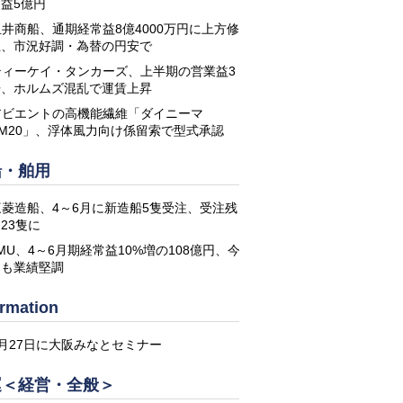
益5億円
玉井商船、通期経常益8億4000万円に上方修
正、市況好調・為替の円安で
ティーケイ・タンカーズ、上半期の営業益3
倍、ホルムズ混乱で運賃上昇
アビエントの高機能繊維「ダイニーマ
DM20」、浮体風力向け係留索で型式承認
船・舶用
三菱造船、4～6月に新造船5隻受注、受注残
23隻に
MU、4～6月期経常益10%増の108億円、今
期も業績堅調
ormation
8月27日に大阪みなとセミナー
運＜経営・全般＞