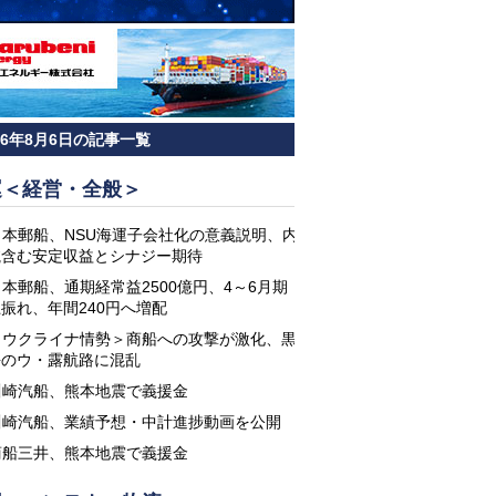
26年8月6日の記事一覧
運＜経営・全般＞
日本郵船、NSU海運子会社化の意義説明、内
航含む安定収益とシナジー期待
日本郵船、通期経常益2500億円、4～6月期
振れ、年間240円へ増配
＜ウクライナ情勢＞商船への攻撃が激化、黒
海のウ・露航路に混乱
川崎汽船、熊本地震で義援金
川崎汽船、業績予想・中計進捗動画を公開
商船三井、熊本地震で義援金