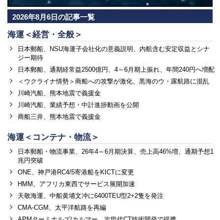
2026年8月6日の記事一覧
海運＜経営・全般＞
日本郵船、NSU海運子会社化の意義説明、内航含む安定収益とシナ
ジー期待
日本郵船、通期経常益2500億円、4～6月期上振れ、年間240円へ増配
＜ウクライナ情勢＞商船への攻撃が激化、黒海のウ・露航路に混乱
川崎汽船、熊本地震で義援金
川崎汽船、業績予想・中計進捗動画を公開
商船三井、熊本地震で義援金
海運＜コンテナ・物流＞
日本郵船・物流事業、26年4～6月期決算、売上高46%増、通期予想1
兆円突破
ONE、神戸港RC4/5寄港船をKICTに変更
HMM、アフリカ東西でサービス展開加速
天敬海運、中船黄埔文冲に6400TEU型2+2隻を発注
CMA-CGM、太平洋航路を再編
APMターミナルズ/カルマー、次世代CT技術開発で提携