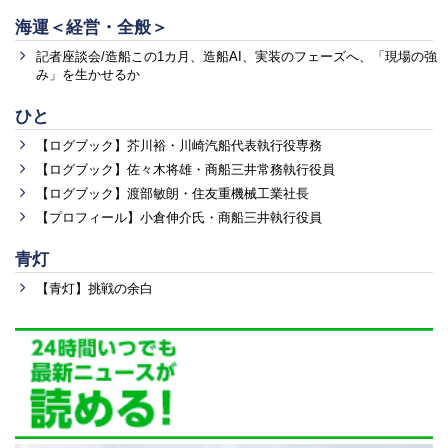
海運＜経営・全般＞
記者座談会/造船この1カ月、造船AI、実装のフェーズへ、「現場の強
み」を生かせるか
ひと
【ログブック】芥川裕・川崎汽船代表執行役専務
【ログブック】佐々木将雄・商船三井常務執行役員
【ログブック】渡部敏朗・住友重機械工業社長
【プロフィール】小倉伸介氏・商船三井執行役員
青灯
【青灯】挑戦の余白