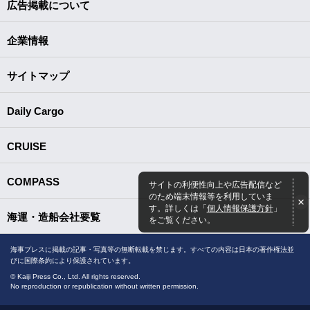
広告掲載について
企業情報
サイトマップ
Daily Cargo
CRUISE
COMPASS
サイトの利便性向上や広告配信など
のため端末情報等を利用していま
す。詳しくは「
個人情報保護方針
」
海運・造船会社要覧
をご覧ください。
海事プレスに掲載の記事・写真等の無断転載を禁じます。すべての内容は日本の著作権法並
びに国際条約により保護されています。
© Kaiji Press Co., Ltd. All rights reserved.
No reproduction or republication without written permission.