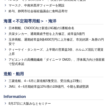
マースク、中南米西岸フィーダーを開設
鈴与、静岡市社会福祉協議会に食料品寄付
海運＜不定期専用船＞・海洋
日本郵船、CNOOC向け新造LNG船の1番船命名
共栄タンカー、通期業績予想を上方修正、経常益5億円
玉井商船、通期経常益8億4000万円に上方修正、市況好調・為替の円
安で
ティーケイ・タンカーズ、上半期の営業益3倍、ホルムズ混乱で運賃
上昇
アビエントの高機能繊維「ダイニーマ DM20」、浮体風力向け係留索
で型式承認
造船・舶用
三菱造船、4～6月に新造船5隻受注、受注残は23隻に
JMU、4～6月期経常益10%増の108億円、今期も業績堅調
Information
8月27日に大阪みなとセミナー