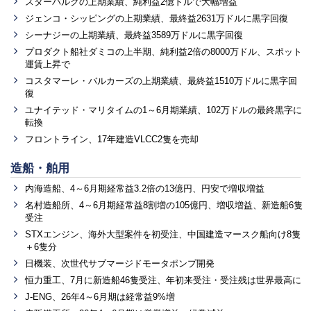
スターバルクの上期業績、純利益2億ドルで大幅増益
ジェンコ・シッピングの上期業績、最終益2631万ドルに黒字回復
シーナジーの上期業績、最終益3589万ドルに黒字回復
プロダクト船社ダミコの上半期、純利益2倍の8000万ドル、スポット
運賃上昇で
コスタマーレ・バルカーズの上期業績、最終益1510万ドルに黒字回
復
ユナイテッド・マリタイムの1～6月期業績、102万ドルの最終黒字に
転換
フロントライン、17年建造VLCC2隻を売却
造船・舶用
内海造船、4～6月期経常益3.2倍の13億円、円安で増収増益
名村造船所、4～6月期経常益8割増の105億円、増収増益、新造船6隻
受注
STXエンジン、海外大型案件を初受注、中国建造マースク船向け8隻
＋6隻分
日機装、次世代サブマージドモータポンプ開発
恒力重工、7月に新造船46隻受注、年初来受注・受注残は世界最高に
J-ENG、26年4～6月期は経常益9%増