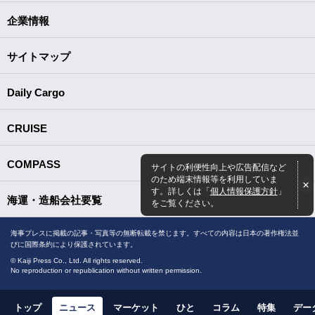
企業情報
サイトマップ
Daily Cargo
CRUISE
COMPASS
サイトの利便性向上や広告配信など
のため端末情報等を利用していま
す。詳しくは「
個人情報保護方針
」
海運・造船会社要覧
をご覧ください。
海事プレスに掲載の記事・写真等の無断転載を禁じます。すべての内容は日本の著作権法並
びに国際条約により保護されています。
© Kaiji Press Co., Ltd. All rights reserved.
No reproduction or republication without written permission.
トップ
ニュース
マーケット
ひと
コラム
特集
デー