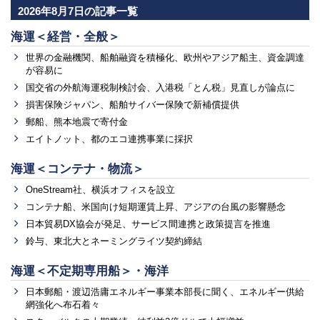
2026年8月7日の記事一覧
海運＜経営・全般＞
世界の金融機関、船舶融資を積極化、欧州やアジア船主、資金調達
が容易に
国交省の外航海運税制検討会、入港税「とん税」見直しが論点に
損害保険ジャパン、船舶サイバー保険で新補償提供
郵船、熊本地震で寄付金
エイトノット、都のエコ連携事業に採択
海運＜コンテナ・物流＞
OneStream社、横浜オフィスを設立
コンテナ船、米国向け短期運賃上昇、アジアの台風の影響懸念
日本貿易DX協会が発足、サービス間連携と政策提言を推進
鈴与、東北大とネーミングライツ契約締結
海運＜不定期専用船＞・海洋
日本郵船・渡辺浩庸エネルギー事業本部長に聞く、エネルギー供給
網強化へ布石着々