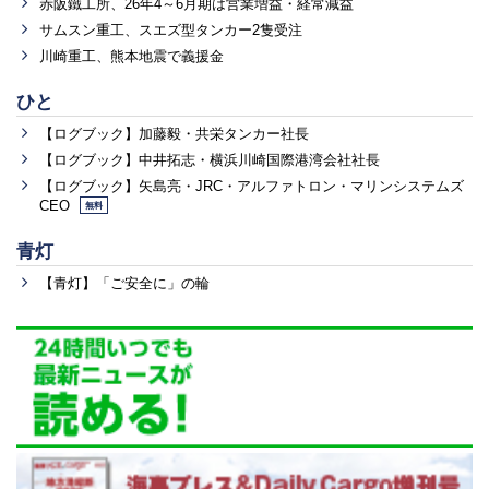
赤阪鐵工所、26年4～6月期は営業増益・経常減益
サムスン重工、スエズ型タンカー2隻受注
川崎重工、熊本地震で義援金
ひと
【ログブック】加藤毅・共栄タンカー社長
【ログブック】中井拓志・横浜川崎国際港湾会社社長
【ログブック】矢島亮・JRC・アルファトロン・マリンシステムズ
CEO
無料
青灯
【青灯】「ご安全に」の輪