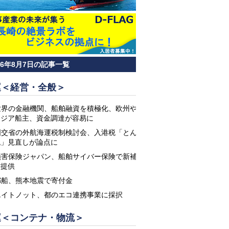
26年8月7日の記事一覧
運＜経営・全般＞
世界の金融機関、船舶融資を積極化、欧州や
アジア船主、資金調達が容易に
国交省の外航海運税制検討会、入港税「とん
税」見直しが論点に
損害保険ジャパン、船舶サイバー保険で新補
償提供
郵船、熊本地震で寄付金
エイトノット、都のエコ連携事業に採択
運＜コンテナ・物流＞