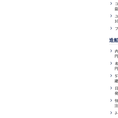
益
1
造
内
J