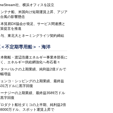
neStream社、横浜オフィスを設立
コンテナ船、米国向け短期運賃上昇、アジア
の台風の影響懸念
日本貿易DX協会が発足、サービス間連携と
政策提言を推進
鈴与、東北大とネーミングライツ契約締結
運＜不定期専用船＞・海洋
日本郵船・渡辺浩庸エネルギー事業本部長に
聞く、エネルギー供給網強化へ布石着々
スターバルクの上期業績、純利益2億ドルで
大幅増益
ジェンコ・シッピングの上期業績、最終益
631万ドルに黒字回復
シーナジーの上期業績、最終益3589万ドル
に黒字回復
プロダクト船社ダミコの上半期、純利益2倍
8000万ドル、スポット運賃上昇で