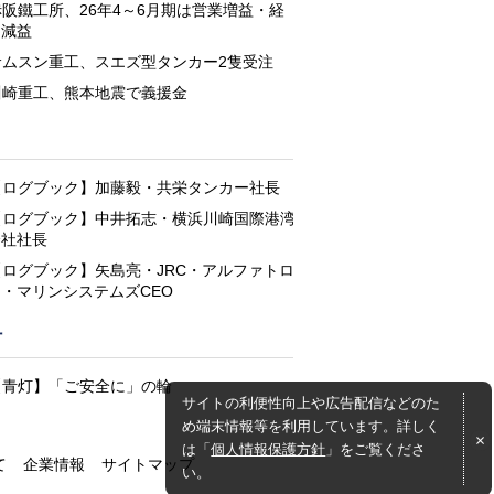
赤阪鐵工所、26年4～6月期は営業増益・経
常減益
サムスン重工、スエズ型タンカー2隻受注
川崎重工、熊本地震で義援金
と
【ログブック】加藤毅・共栄タンカー社長
【ログブック】中井拓志・横浜川崎国際港湾
会社社長
【ログブック】矢島亮・JRC・アルファトロ
ン・マリンシステムズCEO
灯
【青灯】「ご安全に」の輪
サイトの利便性向上や広告配信などのた
め端末情報等を利用しています。詳しく
は「
個人情報保護方針
」をご覧くださ
て
企業情報
サイトマップ
い。