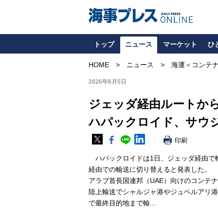
トップ
ニュース
マーケット
ひ
HOME
ニュース
海運＜コンテ
2026年6月5日
ジェッダ経由ルートか
ハパックロイド、サウ
印刷
ハパックロイドは1日、ジェッダ経由で
経由での輸送に切り替えると発表した。
アラブ首長国連邦（UAE）向けのコンテ
陸上輸送でシャルジャ港やジュベルアリ港
で最終目的地まで輸...