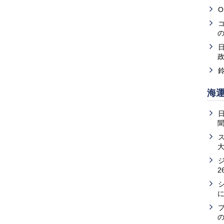
O
海
2
の