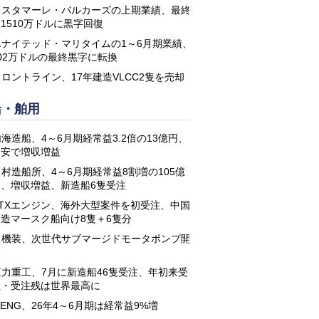
コスタマーレ・バルカーズの上期業績、最終
1510万ドルに黒字回復
ユナイテッド・マリタイムの1～6月期業績、
02万ドルの最終黒字に転換
フロントライン、17年建造VLCC2隻を売却
船・舶用
海造船、4～6月期経常益3.2倍の13億円、
円安で増収増益
名村造船所、4～6月期経常益8割増の105億
円、増収増益、新造船6隻受注
STXエンジン、海外大型案件を初受注、中国
建造マースク船向け8隻＋6隻分
日機装、次世代サブマージドモータポンプ開
発
恒力重工、7月に新造船46隻受注、年初来受
注・受注残は世界最高に
-ENG、26年4～6月期は経常益9%増