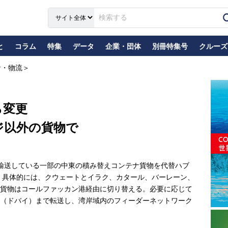
と
コラム
特集
データ
企業・団体
別冊特集号
クルーズ
ナ・物流＞
ら変更
ジ以外の貨物で
輸送している一部の中東の積み替えコンテナ貨物を代替ハブ
 具体的には、クウェートとイラク、カタール、バーレーン、
ナ貨物はコールファッカン港経由に切り替える。必要に応じて
（ドバイ）まで転送し、湾岸域内のフィーダーネットワーク