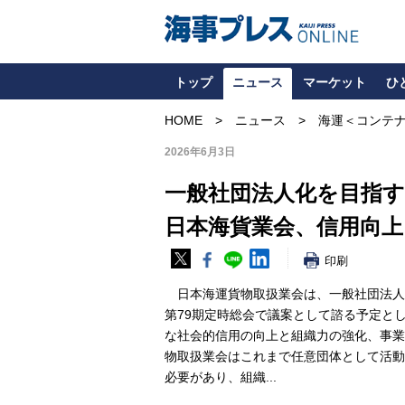
トップ
ニュース
マーケット
ひ
HOME
ニュース
海運＜コンテ
2026年6月3日
一般社団法人化を目指す
日本海貨業会、信用向上
印刷
日本海運貨物取扱業会は、一般社団法人化
第79期定時総会で議案として諮る予定と
な社会的信用の向上と組織力の強化、事
物取扱業会はこれまで任意団体として活動
必要があり、組織...