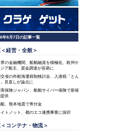
26年8月7日の記事一覧
運＜経営・全般＞
世界の金融機関、船舶融資を積極化、欧州や
アジア船主、資金調達が容易に
国交省の外航海運税制検討会、入港税「とん
税」見直しが論点に
損害保険ジャパン、船舶サイバー保険で新補
償提供
郵船、熊本地震で寄付金
エイトノット、都のエコ連携事業に採択
運＜コンテナ・物流＞