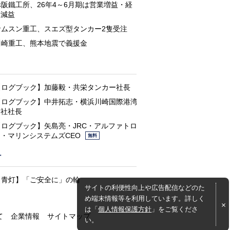
赤阪鐵工所、26年4～6月期は営業増益・経
常減益
サムスン重工、スエズ型タンカー2隻受注
川崎重工、熊本地震で義援金
と
【ログブック】加藤毅・共栄タンカー社長
【ログブック】中井拓志・横浜川崎国際港湾
会社社長
【ログブック】矢島亮・JRC・アルファトロ
ン・マリンシステムズCEO
無料
灯
【青灯】「ご安全に」の輪
サイトの利便性向上や広告配信などのた
め端末情報等を利用しています。詳しく
は「
個人情報保護方針
」をご覧くださ
て
企業情報
サイトマップ
い。