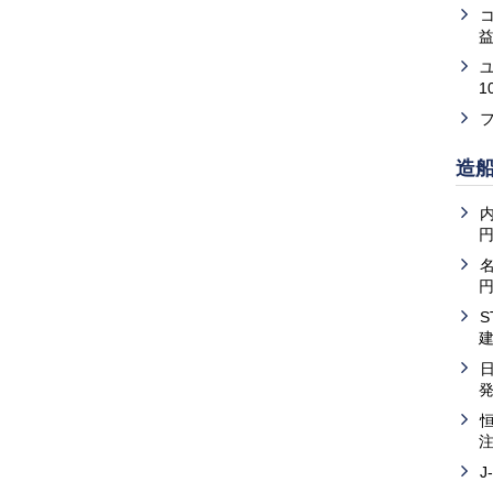
益
1
造
内
J