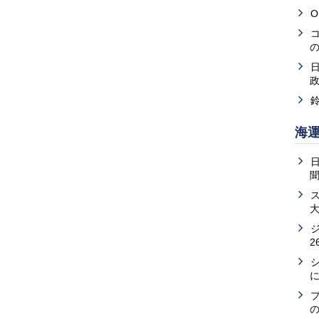
O
海
2
の