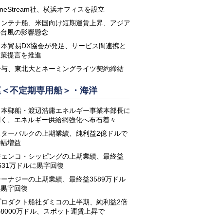
neStream社、横浜オフィスを設立
コンテナ船、米国向け短期運賃上昇、アジア
の台風の影響懸念
日本貿易DX協会が発足、サービス間連携と
政策提言を推進
鈴与、東北大とネーミングライツ契約締結
運＜不定期専用船＞・海洋
日本郵船・渡辺浩庸エネルギー事業本部長に
聞く、エネルギー供給網強化へ布石着々
スターバルクの上期業績、純利益2億ドルで
大幅増益
ジェンコ・シッピングの上期業績、最終益
631万ドルに黒字回復
シーナジーの上期業績、最終益3589万ドル
に黒字回復
プロダクト船社ダミコの上半期、純利益2倍
8000万ドル、スポット運賃上昇で