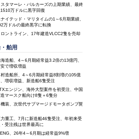
コスタマーレ・バルカーズの上期業績、最終
1510万ドルに黒字回復
ユナイテッド・マリタイムの1～6月期業績、
02万ドルの最終黒字に転換
フロントライン、17年建造VLCC2隻を売却
船・舶用
海造船、4～6月期経常益3.2倍の13億円、
円安で増収増益
名村造船所、4～6月期経常益8割増の105億
円、増収増益、新造船6隻受注
STXエンジン、海外大型案件を初受注、中国
建造マースク船向け8隻＋6隻分
日機装、次世代サブマージドモータポンプ開
発
恒力重工、7月に新造船46隻受注、年初来受
注・受注残は世界最高に
-ENG、26年4～6月期は経常益9%増