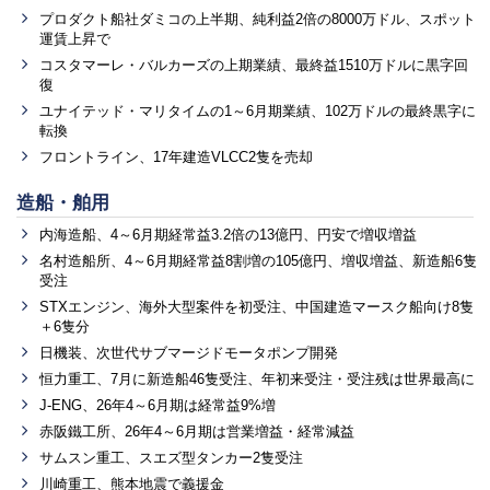
プロダクト船社ダミコの上半期、純利益2倍の8000万ドル、スポット
運賃上昇で
コスタマーレ・バルカーズの上期業績、最終益1510万ドルに黒字回
復
ユナイテッド・マリタイムの1～6月期業績、102万ドルの最終黒字に
転換
フロントライン、17年建造VLCC2隻を売却
造船・舶用
内海造船、4～6月期経常益3.2倍の13億円、円安で増収増益
名村造船所、4～6月期経常益8割増の105億円、増収増益、新造船6隻
受注
STXエンジン、海外大型案件を初受注、中国建造マースク船向け8隻
＋6隻分
日機装、次世代サブマージドモータポンプ開発
恒力重工、7月に新造船46隻受注、年初来受注・受注残は世界最高に
J-ENG、26年4～6月期は経常益9%増
赤阪鐵工所、26年4～6月期は営業増益・経常減益
サムスン重工、スエズ型タンカー2隻受注
川崎重工、熊本地震で義援金