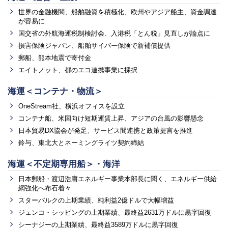
世界の金融機関、船舶融資を積極化、欧州やアジア船主、資金調達
が容易に
国交省の外航海運税制検討会、入港税「とん税」見直しが論点に
損害保険ジャパン、船舶サイバー保険で新補償提供
郵船、熊本地震で寄付金
エイトノット、都のエコ連携事業に採択
海運＜コンテナ・物流＞
OneStream社、横浜オフィスを設立
コンテナ船、米国向け短期運賃上昇、アジアの台風の影響懸念
日本貿易DX協会が発足、サービス間連携と政策提言を推進
鈴与、東北大とネーミングライツ契約締結
海運＜不定期専用船＞・海洋
日本郵船・渡辺浩庸エネルギー事業本部長に聞く、エネルギー供給
網強化へ布石着々
スターバルクの上期業績、純利益2億ドルで大幅増益
ジェンコ・シッピングの上期業績、最終益2631万ドルに黒字回復
シーナジーの上期業績、最終益3589万ドルに黒字回復