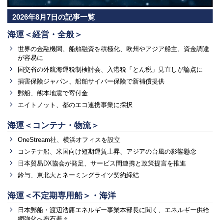
2026年8月7日の記事一覧
海運＜経営・全般＞
世界の金融機関、船舶融資を積極化、欧州やアジア船主、資金調達
が容易に
国交省の外航海運税制検討会、入港税「とん税」見直しが論点に
損害保険ジャパン、船舶サイバー保険で新補償提供
郵船、熊本地震で寄付金
エイトノット、都のエコ連携事業に採択
海運＜コンテナ・物流＞
OneStream社、横浜オフィスを設立
コンテナ船、米国向け短期運賃上昇、アジアの台風の影響懸念
日本貿易DX協会が発足、サービス間連携と政策提言を推進
鈴与、東北大とネーミングライツ契約締結
海運＜不定期専用船＞・海洋
日本郵船・渡辺浩庸エネルギー事業本部長に聞く、エネルギー供給
網強化へ布石着々