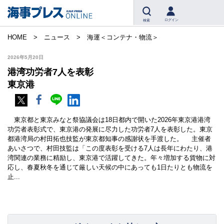
ログイン
検索
HOME
ニュース
海運＜コンテナ・物流＞
2026年5月20日
港湾功労者7人を表彰
東京港
東京都と東京みなと祭協議会は18日都内で開いた2026年東京港港湾
功労者表彰式で、東京港の発展に尽力した功労者7人を表彰した。東京
都港湾局の村田拓也技監が東京都知事の感謝状を手渡した。 主催者
あいさつで、村田技監は「この度表彰を受ける7人は長年にわたり、港
湾関連の業務に精励し、東京港で活躍してきた。年々増加する貨物に対
応し、春夏秋冬を通じて厳しい天候の中にあっても1日たりとも物流を
止...