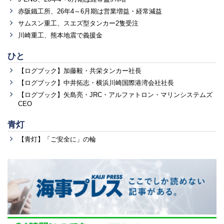
赤阪鐵工所、26年4～6月期は営業増益・経常減益
サムスン重工、スエズ型タンカー2隻受注
川崎重工、熊本地震で義援金
ひと
【ログブック】加藤毅・共栄タンカー社長
【ログブック】中井拓志・横浜川崎国際港湾会社社長
【ログブック】矢島亮・JRC・アルファトロン・マリンシステムズ
CEO
青灯
【青灯】「ご安全に」の輪