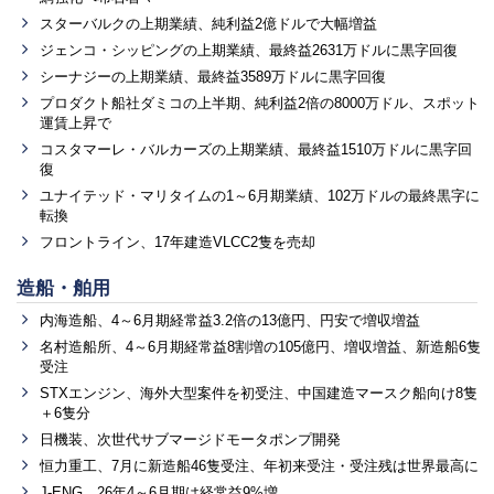
スターバルクの上期業績、純利益2億ドルで大幅増益
ジェンコ・シッピングの上期業績、最終益2631万ドルに黒字回復
シーナジーの上期業績、最終益3589万ドルに黒字回復
プロダクト船社ダミコの上半期、純利益2倍の8000万ドル、スポット
運賃上昇で
コスタマーレ・バルカーズの上期業績、最終益1510万ドルに黒字回
復
ユナイテッド・マリタイムの1～6月期業績、102万ドルの最終黒字に
転換
フロントライン、17年建造VLCC2隻を売却
造船・舶用
内海造船、4～6月期経常益3.2倍の13億円、円安で増収増益
名村造船所、4～6月期経常益8割増の105億円、増収増益、新造船6隻
受注
STXエンジン、海外大型案件を初受注、中国建造マースク船向け8隻
＋6隻分
日機装、次世代サブマージドモータポンプ開発
恒力重工、7月に新造船46隻受注、年初来受注・受注残は世界最高に
J-ENG、26年4～6月期は経常益9%増