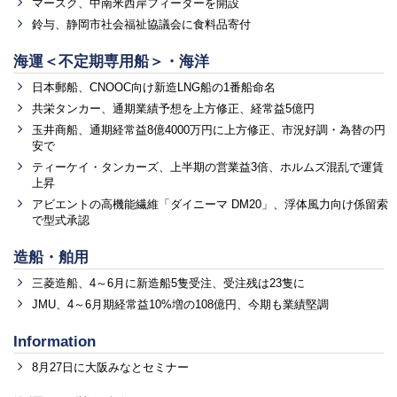
マースク、中南米西岸フィーダーを開設
鈴与、静岡市社会福祉協議会に食料品寄付
海運＜不定期専用船＞・海洋
日本郵船、CNOOC向け新造LNG船の1番船命名
共栄タンカー、通期業績予想を上方修正、経常益5億円
玉井商船、通期経常益8億4000万円に上方修正、市況好調・為替の円
安で
ティーケイ・タンカーズ、上半期の営業益3倍、ホルムズ混乱で運賃
上昇
アビエントの高機能繊維「ダイニーマ DM20」、浮体風力向け係留索
で型式承認
造船・舶用
三菱造船、4～6月に新造船5隻受注、受注残は23隻に
JMU、4～6月期経常益10%増の108億円、今期も業績堅調
Information
8月27日に大阪みなとセミナー