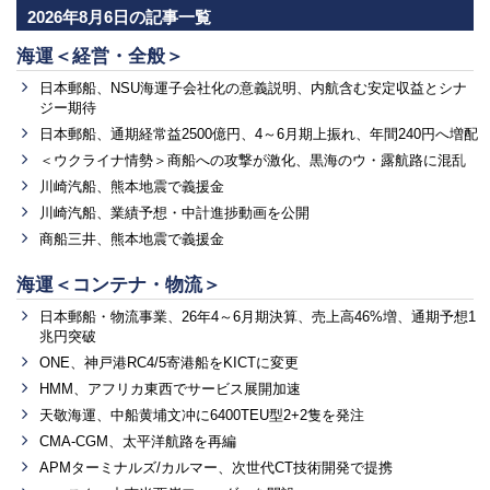
2026年8月6日の記事一覧
海運＜経営・全般＞
日本郵船、NSU海運子会社化の意義説明、内航含む安定収益とシナ
ジー期待
日本郵船、通期経常益2500億円、4～6月期上振れ、年間240円へ増配
＜ウクライナ情勢＞商船への攻撃が激化、黒海のウ・露航路に混乱
川崎汽船、熊本地震で義援金
川崎汽船、業績予想・中計進捗動画を公開
商船三井、熊本地震で義援金
海運＜コンテナ・物流＞
日本郵船・物流事業、26年4～6月期決算、売上高46%増、通期予想1
兆円突破
ONE、神戸港RC4/5寄港船をKICTに変更
HMM、アフリカ東西でサービス展開加速
天敬海運、中船黄埔文冲に6400TEU型2+2隻を発注
CMA-CGM、太平洋航路を再編
APMターミナルズ/カルマー、次世代CT技術開発で提携