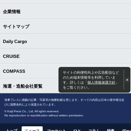
企業情報
サイトマップ
Daily Cargo
CRUISE
COMPASS
サイトの利便性向上や広告配信など
のため端末情報等を利用していま
す。詳しくは「
個人情報保護方針
」
海運・造船会社要覧
をご覧ください。
海事プレスに掲載の記事・写真等の無断転載を禁じます。すべての内容は日本の著作権法並
びに国際条約により保護されています。
© Kaiji Press Co., Ltd. All rights reserved.
No reproduction or republication without written permission.
トップ
ニュース
マーケット
ひと
コラム
特集
デー