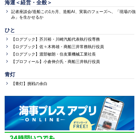
海運＜経営・全般＞
記者座談会/造船この1カ月、造船AI、実装のフェーズへ、「現場の強
み」を生かせるか
ひと
【ログブック】芥川裕・川崎汽船代表執行役専務
【ログブック】佐々木将雄・商船三井常務執行役員
【ログブック】渡部敏朗・住友重機械工業社長
【プロフィール】小倉伸介氏・商船三井執行役員
青灯
【青灯】挑戦の余白