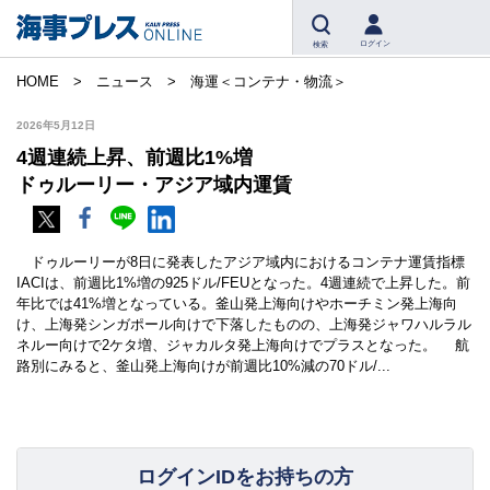
ログイン
検索
HOME
ニュース
海運＜コンテナ・物流＞
2026年5月12日
4週連続上昇、前週比1%増
ドゥルーリー・アジア域内運賃
ドゥルーリーが8日に発表したアジア域内におけるコンテナ運賃指標
IACIは、前週比1%増の925ドル/FEUとなった。4週連続で上昇した。前
年比では41%増となっている。釜山発上海向けやホーチミン発上海向
け、上海発シンガポール向けで下落したものの、上海発ジャワハルラル
ネルー向けで2ケタ増、ジャカルタ発上海向けでプラスとなった。 航
路別にみると、釜山発上海向けが前週比10%減の70ドル/...
ログインIDをお持ちの方