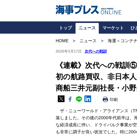
トップ
ニュース
マーケット
ひ
HOME
ニュース
海運＜コンテ
2026年3月17日
次代への戦訓
《連載》次代への戦訓⑤
初の航路買収、非日本人
商船三井元副社長・小野
印刷
ザ・ニューワールド・アライアンス（TN
落しました。その後の2000年代前半は
な経済成長に伴い、ドライバルク事業が空
も非常に調子が良い状況でした。特に200