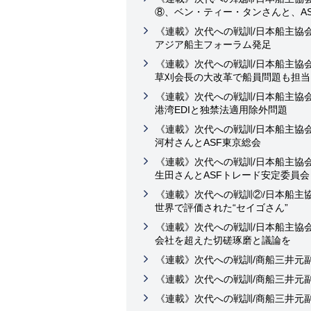
⑧、ベン・ティー・タンさんと、A
《連載》次代への戦訓/日本船主協
アジア船主フォーラム発足
《連載》次代への戦訓/日本船主協
草刈会長の大改革で船員問題も担当
《連載》次代への戦訓/日本船主協
港湾EDIと独禁法適用除外問題
《連載》次代への戦訓/日本船主協
河村さんとASF東京総会
《連載》次代への戦訓/日本船主協
生田さんとASFトレード安定委員会
《連載》次代への戦訓②/日本船主
世界で評価された“セイゴさん”
《連載》次代への戦訓/日本船主協
会社を超えた切磋琢磨と議論を
《連載》次代への戦訓/商船三井元
《連載》次代への戦訓/商船三井元
《連載》次代への戦訓/商船三井元