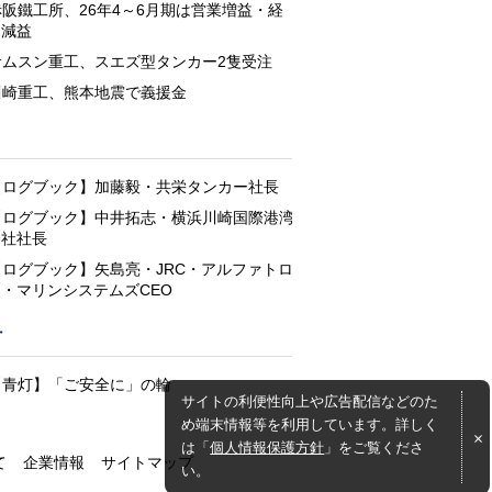
赤阪鐵工所、26年4～6月期は営業増益・経
常減益
サムスン重工、スエズ型タンカー2隻受注
川崎重工、熊本地震で義援金
と
【ログブック】加藤毅・共栄タンカー社長
【ログブック】中井拓志・横浜川崎国際港湾
会社社長
【ログブック】矢島亮・JRC・アルファトロ
ン・マリンシステムズCEO
灯
【青灯】「ご安全に」の輪
サイトの利便性向上や広告配信などのた
め端末情報等を利用しています。詳しく
は「
個人情報保護方針
」をご覧くださ
て
企業情報
サイトマップ
い。