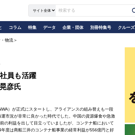
と
コラム
特集
データ
企業・団体
別冊特集号
クルーズ
ナ・物流＞
社員も活躍
晃彦氏
WA）が正式にスタートし、アライアンスの組み替えも一段
、海運市況が非常に良かった時代でした。中国の資源爆食や急激
前の利益を出して目立っていましたが、コンテナ船において
4年度は商船三井のコンテナ船事業の経常利益が556億円と好