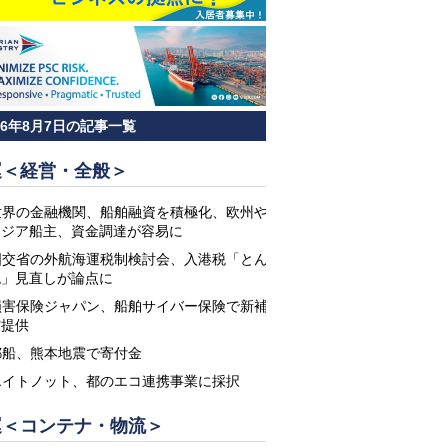
26年8月7日の記事一覧
運＜経営・全般＞
世界の金融機関、船舶融資を積極化、欧州や
アジア船主、資金調達が容易に
国交省の外航海運税制検討会、入港税「とん
税」見直しが論点に
損害保険ジャパン、船舶サイバー保険で新補
償提供
郵船、熊本地震で寄付金
エイトノット、都のエコ連携事業に採択
運＜コンテナ・物流＞