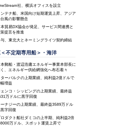
neStream社、横浜オフィスを設立
コンテナ船、米国向け短期運賃上昇、アジア
の台風の影響懸念
日本貿易DX協会が発足、サービス間連携と
政策提言を推進
鈴与、東北大とネーミングライツ契約締結
運＜不定期専用船＞・海洋
日本郵船・渡辺浩庸エネルギー事業本部長に
聞く、エネルギー供給網強化へ布石着々
スターバルクの上期業績、純利益2億ドルで
大幅増益
ジェンコ・シッピングの上期業績、最終益
631万ドルに黒字回復
シーナジーの上期業績、最終益3589万ドル
に黒字回復
プロダクト船社ダミコの上半期、純利益2倍
8000万ドル、スポット運賃上昇で