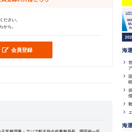
ください。
らから。
20
会員登録
海
海
会元常務理事・アジア船主協会前事務局長 園田裕一氏