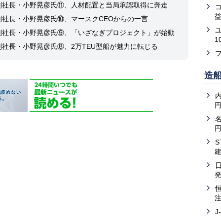
副社長・小野晃彦氏⑪、人材配置と当局承認取得に奔走
益
副社長・小野晃彦氏⑩、マースクCEOからの一言
副社長・小野晃彦氏⑨、「いざなぎプロジェクト」が始動
1
副社長・小野晃彦氏⑧、2万TEU型船が魅力に転じる
造
内
J