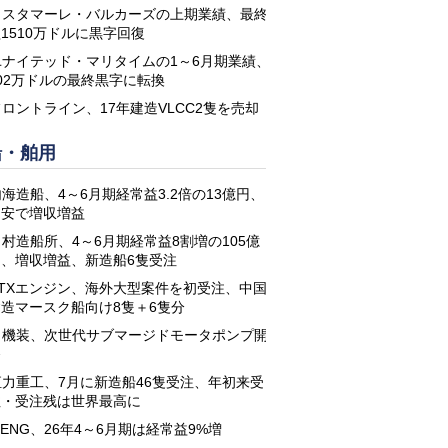
コスタマーレ・バルカーズの上期業績、最終
1510万ドルに黒字回復
ユナイテッド・マリタイムの1～6月期業績、
02万ドルの最終黒字に転換
フロントライン、17年建造VLCC2隻を売却
船・舶用
海造船、4～6月期経常益3.2倍の13億円、
円安で増収増益
名村造船所、4～6月期経常益8割増の105億
円、増収増益、新造船6隻受注
STXエンジン、海外大型案件を初受注、中国
建造マースク船向け8隻＋6隻分
日機装、次世代サブマージドモータポンプ開
発
恒力重工、7月に新造船46隻受注、年初来受
注・受注残は世界最高に
-ENG、26年4～6月期は経常益9%増