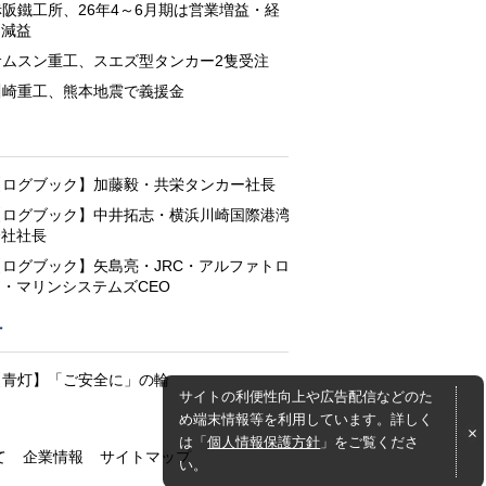
赤阪鐵工所、26年4～6月期は営業増益・経
常減益
サムスン重工、スエズ型タンカー2隻受注
川崎重工、熊本地震で義援金
と
【ログブック】加藤毅・共栄タンカー社長
【ログブック】中井拓志・横浜川崎国際港湾
会社社長
【ログブック】矢島亮・JRC・アルファトロ
ン・マリンシステムズCEO
灯
【青灯】「ご安全に」の輪
サイトの利便性向上や広告配信などのた
め端末情報等を利用しています。詳しく
は「
個人情報保護方針
」をご覧くださ
て
企業情報
サイトマップ
い。