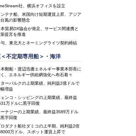
neStream社、横浜オフィスを設立
コンテナ船、米国向け短期運賃上昇、アジア
の台風の影響懸念
日本貿易DX協会が発足、サービス間連携と
政策提言を推進
鈴与、東北大とネーミングライツ契約締結
運＜不定期専用船＞・海洋
日本郵船・渡辺浩庸エネルギー事業本部長に
聞く、エネルギー供給網強化へ布石着々
スターバルクの上期業績、純利益2億ドルで
大幅増益
ジェンコ・シッピングの上期業績、最終益
631万ドルに黒字回復
シーナジーの上期業績、最終益3589万ドル
に黒字回復
プロダクト船社ダミコの上半期、純利益2倍
8000万ドル、スポット運賃上昇で