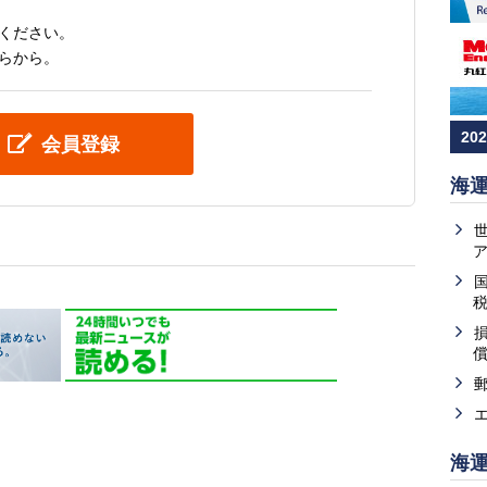
ください。
らから。
20
会員登録
海
海