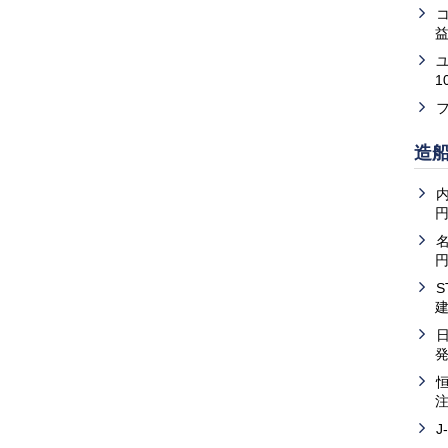
益
1
造
内
J