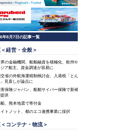
26年8月7日の記事一覧
運＜経営・全般＞
世界の金融機関、船舶融資を積極化、欧州や
アジア船主、資金調達が容易に
国交省の外航海運税制検討会、入港税「とん
税」見直しが論点に
損害保険ジャパン、船舶サイバー保険で新補
償提供
郵船、熊本地震で寄付金
エイトノット、都のエコ連携事業に採択
運＜コンテナ・物流＞