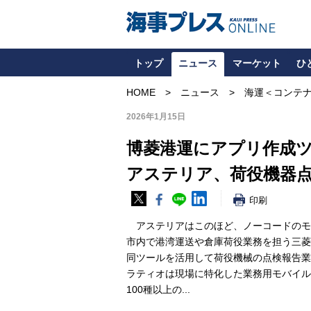
トップ
ニュース
マーケット
ひ
HOME
ニュース
海運＜コンテ
2026年1月15日
博菱港運にアプリ作成
アステリア、荷役機器
印刷
アステリアはこのほど、ノーコードのモバイ
市内で港湾運送や倉庫荷役業務を担う三菱
同ツールを活用して荷役機械の点検報告業
ラティオは現場に特化した業務用モバイル
100種以上の...