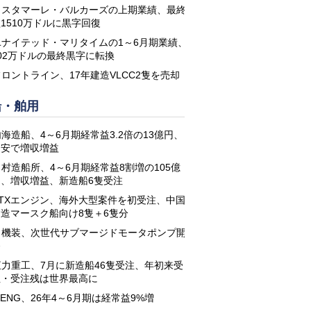
コスタマーレ・バルカーズの上期業績、最終
1510万ドルに黒字回復
ユナイテッド・マリタイムの1～6月期業績、
02万ドルの最終黒字に転換
フロントライン、17年建造VLCC2隻を売却
船・舶用
海造船、4～6月期経常益3.2倍の13億円、
円安で増収増益
名村造船所、4～6月期経常益8割増の105億
円、増収増益、新造船6隻受注
STXエンジン、海外大型案件を初受注、中国
建造マースク船向け8隻＋6隻分
日機装、次世代サブマージドモータポンプ開
発
恒力重工、7月に新造船46隻受注、年初来受
注・受注残は世界最高に
-ENG、26年4～6月期は経常益9%増