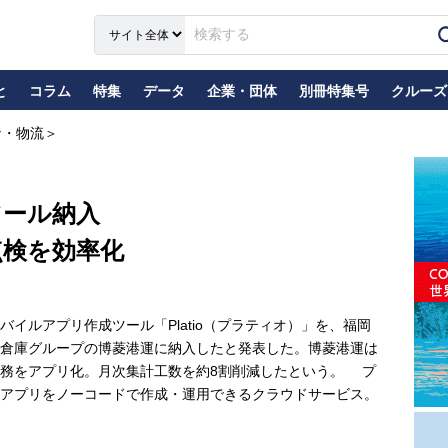
と
コラム
特集
データ
企業・団体
別冊特集号
クルーズ
ナ・物流＞
ツール納入
点検を効率化
ルアプリ作成ツール「Platio（プラティオ）」を、福岡
倉庫グループの博菱港運に納入したと発表した。博菱港運は
務をアプリ化。月次集計工数を約8割削減したという。 プ
アプリをノーコードで作成・運用できるクラウドサービス。