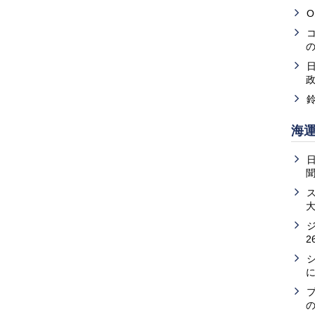
O
海
2
の