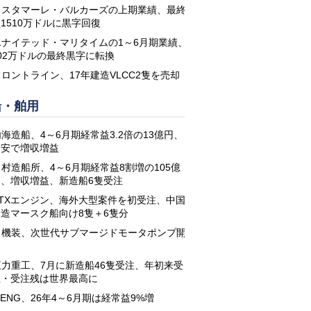
コスタマーレ・バルカーズの上期業績、最終
1510万ドルに黒字回復
ユナイテッド・マリタイムの1～6月期業績、
02万ドルの最終黒字に転換
フロントライン、17年建造VLCC2隻を売却
船・舶用
海造船、4～6月期経常益3.2倍の13億円、
円安で増収増益
名村造船所、4～6月期経常益8割増の105億
円、増収増益、新造船6隻受注
STXエンジン、海外大型案件を初受注、中国
建造マースク船向け8隻＋6隻分
日機装、次世代サブマージドモータポンプ開
発
恒力重工、7月に新造船46隻受注、年初来受
注・受注残は世界最高に
-ENG、26年4～6月期は経常益9%増