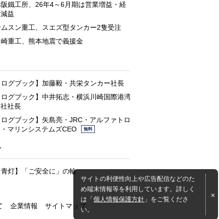
赤阪鐵工所、26年4～6月期は営業増益・経
常減益
サムスン重工、スエズ型タンカー2隻受注
川崎重工、熊本地震で義援金
と
【ログブック】加藤毅・共栄タンカー社長
【ログブック】中井拓志・横浜川崎国際港湾
会社社長
【ログブック】矢島亮・JRC・アルファトロ
ン・マリンシステムズCEO
無料
灯
【青灯】「ご安全に」の輪
サイトの利便性向上や広告配信などのた
め端末情報等を利用しています。詳しく
は「
個人情報保護方針
」をご覧くださ
て
企業情報
サイトマップ
い。