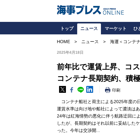
トップ
ニュース
マーケット
ひ
HOME
ニュース
海運＜コンテ
2025年4月18日
前年比で運賃上昇、コ
コンテナ長期契約、積
印刷
コンテナ船社と荷主による2025年度の
運賃水準は向け地や船社によって濃淡はあ
24年は紅海情勢の悪化に伴う航路迂回に
したが、長期契約はそれ以前に妥結したケ
った。今年は交渉開...