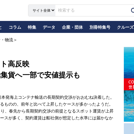
と
コラム
特集
データ
企業・団体
別冊特集号
クルーズ
ナ・物流＞
スト高反映
極集貨へ一部で安値提示も
日本発海上コンテナ輸送の長期契約交渉がおおむね決着した。
るものの、前年と比べて上昇したケースが多かったようだ。
より、春先から長期契約交渉の前提となるスポット運賃が上昇
ースが多く、契約運賃は船社側が想定した水準には届かなか