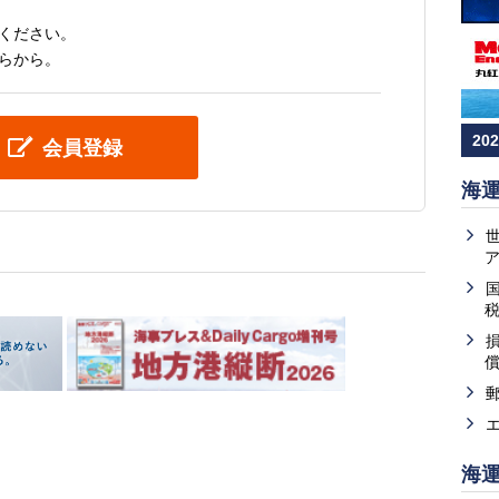
ください。
らから。
20
会員登録
海
海