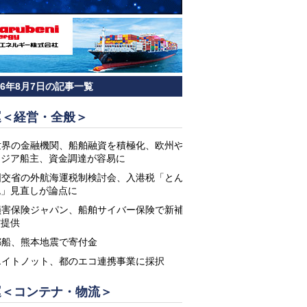
26年8月7日の記事一覧
運＜経営・全般＞
世界の金融機関、船舶融資を積極化、欧州や
アジア船主、資金調達が容易に
国交省の外航海運税制検討会、入港税「とん
税」見直しが論点に
損害保険ジャパン、船舶サイバー保険で新補
償提供
郵船、熊本地震で寄付金
エイトノット、都のエコ連携事業に採択
運＜コンテナ・物流＞