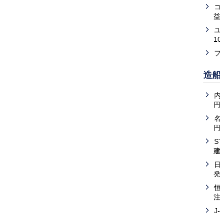
益
1
造
内
J