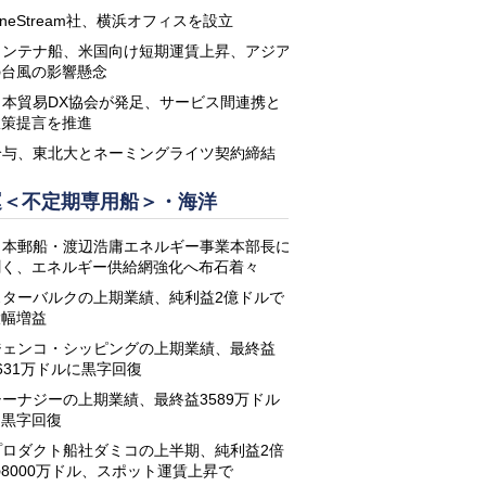
neStream社、横浜オフィスを設立
コンテナ船、米国向け短期運賃上昇、アジア
の台風の影響懸念
日本貿易DX協会が発足、サービス間連携と
政策提言を推進
鈴与、東北大とネーミングライツ契約締結
運＜不定期専用船＞・海洋
日本郵船・渡辺浩庸エネルギー事業本部長に
聞く、エネルギー供給網強化へ布石着々
スターバルクの上期業績、純利益2億ドルで
大幅増益
ジェンコ・シッピングの上期業績、最終益
631万ドルに黒字回復
シーナジーの上期業績、最終益3589万ドル
に黒字回復
プロダクト船社ダミコの上半期、純利益2倍
8000万ドル、スポット運賃上昇で