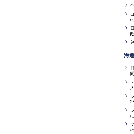
O
海
2
の