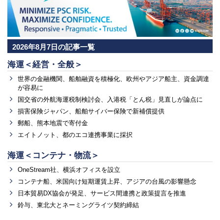
2026年8月7日の記事一覧
海運＜経営・全般＞
世界の金融機関、船舶融資を積極化、欧州やアジア船主、資金調達
が容易に
国交省の外航海運税制検討会、入港税「とん税」見直しが論点に
損害保険ジャパン、船舶サイバー保険で新補償提供
郵船、熊本地震で寄付金
エイトノット、都のエコ連携事業に採択
海運＜コンテナ・物流＞
OneStream社、横浜オフィスを設立
コンテナ船、米国向け短期運賃上昇、アジアの台風の影響懸念
日本貿易DX協会が発足、サービス間連携と政策提言を推進
鈴与、東北大とネーミングライツ契約締結