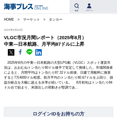
ログイン
検索
HOME
マーケット
タンカー
2025年9月24日
VLGC市況月間レポート（2025年8月）
中東―日本航路、月平均87ドルに上昇
2025年8月の中東―日本航路の大型LPG船（VLGC）スポット運賃市
況は、おおむねトン当たり80ドル後半で安定して推移した。市場関係者
によると、月間平均はトン当たり87.32ドル前後、日建て用船料に換算
すると7万4000ドル程度。前月平均のトン当たり80.67ドルを上回り、損
益分岐点を大幅に超える水準が続いている。 8月初旬はトン当たり84
ドル台で始まり、米国出しの荷動きが堅調であ...
ログインIDをお持ちの方