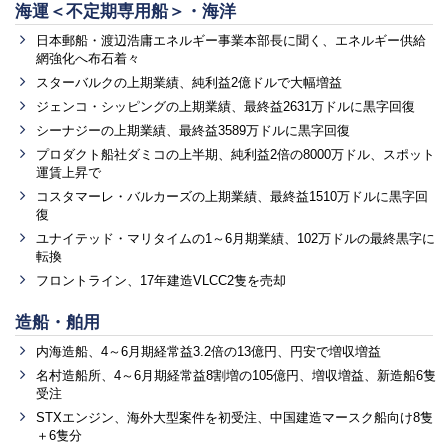
海運＜不定期専用船＞・海洋
日本郵船・渡辺浩庸エネルギー事業本部長に聞く、エネルギー供給
網強化へ布石着々
スターバルクの上期業績、純利益2億ドルで大幅増益
ジェンコ・シッピングの上期業績、最終益2631万ドルに黒字回復
シーナジーの上期業績、最終益3589万ドルに黒字回復
プロダクト船社ダミコの上半期、純利益2倍の8000万ドル、スポット
運賃上昇で
コスタマーレ・バルカーズの上期業績、最終益1510万ドルに黒字回
復
ユナイテッド・マリタイムの1～6月期業績、102万ドルの最終黒字に
転換
フロントライン、17年建造VLCC2隻を売却
造船・舶用
内海造船、4～6月期経常益3.2倍の13億円、円安で増収増益
名村造船所、4～6月期経常益8割増の105億円、増収増益、新造船6隻
受注
STXエンジン、海外大型案件を初受注、中国建造マースク船向け8隻
＋6隻分