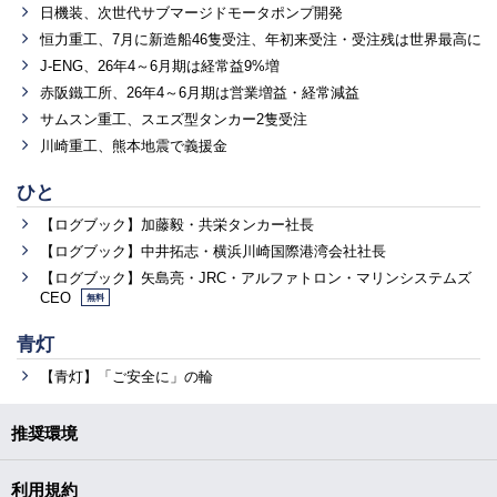
日機装、次世代サブマージドモータポンプ開発
恒力重工、7月に新造船46隻受注、年初来受注・受注残は世界最高に
J-ENG、26年4～6月期は経常益9%増
赤阪鐵工所、26年4～6月期は営業増益・経常減益
サムスン重工、スエズ型タンカー2隻受注
川崎重工、熊本地震で義援金
ひと
【ログブック】加藤毅・共栄タンカー社長
【ログブック】中井拓志・横浜川崎国際港湾会社社長
【ログブック】矢島亮・JRC・アルファトロン・マリンシステムズ
CEO
無料
青灯
【青灯】「ご安全に」の輪
推奨環境
利用規約