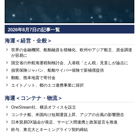
2026年8月7日の記事一覧
海運＜経営・全般＞
世界の金融機関、船舶融資を積極化、欧州やアジア船主、資金調達
が容易に
国交省の外航海運税制検討会、入港税「とん税」見直しが論点に
損害保険ジャパン、船舶サイバー保険で新補償提供
郵船、熊本地震で寄付金
エイトノット、都のエコ連携事業に採択
海運＜コンテナ・物流＞
OneStream社、横浜オフィスを設立
コンテナ船、米国向け短期運賃上昇、アジアの台風の影響懸念
日本貿易DX協会が発足、サービス間連携と政策提言を推進
鈴与、東北大とネーミングライツ契約締結