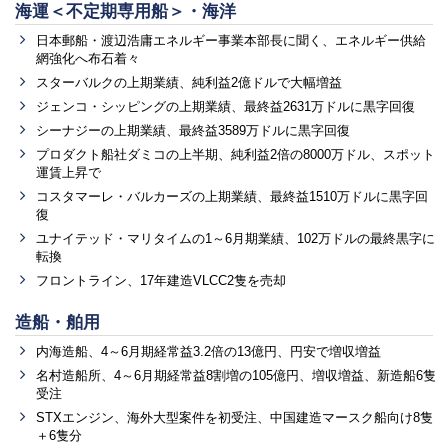
海運＜不定期専用船＞・海洋
日本郵船・渡辺浩庸エネルギー事業本部長に聞く、エネルギー供給
網強化へ布石着々
スターバルクの上期業績、純利益2億ドルで大幅増益
ジェンコ・シッピングの上期業績、最終益2631万ドルに黒字回復
シーナジーの上期業績、最終益3589万ドルに黒字回復
プロダクト船社ダミコの上半期、純利益2倍の8000万ドル、スポット
運賃上昇で
コスタマーレ・バルカーズの上期業績、最終益1510万ドルに黒字回
復
ユナイテッド・マリタイムの1～6月期業績、102万ドルの最終黒字に
転換
フロントライン、17年建造VLCC2隻を売却
造船・舶用
内海造船、4～6月期経常益3.2倍の13億円、円安で増収増益
名村造船所、4～6月期経常益8割増の105億円、増収増益、新造船6隻
受注
STXエンジン、海外大型案件を初受注、中国建造マースク船向け8隻
＋6隻分