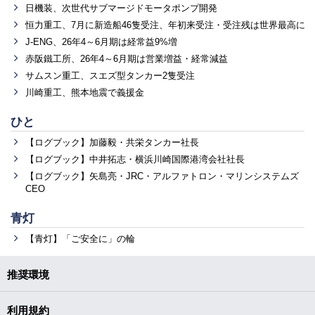
日機装、次世代サブマージドモータポンプ開発
恒力重工、7月に新造船46隻受注、年初来受注・受注残は世界最高に
J-ENG、26年4～6月期は経常益9%増
赤阪鐵工所、26年4～6月期は営業増益・経常減益
サムスン重工、スエズ型タンカー2隻受注
川崎重工、熊本地震で義援金
ひと
【ログブック】加藤毅・共栄タンカー社長
【ログブック】中井拓志・横浜川崎国際港湾会社社長
【ログブック】矢島亮・JRC・アルファトロン・マリンシステムズ
CEO
青灯
【青灯】「ご安全に」の輪
推奨環境
利用規約