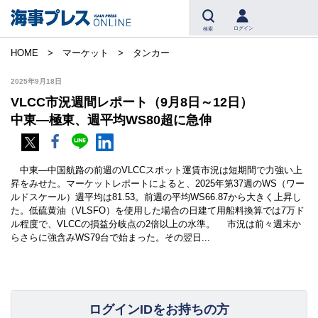
ログイン
検索
HOME
マーケット
タンカー
2025年9月18日
VLCC市況週間レポート（9月8日～12日）
中東―極東、週平均WS80超に急伸
中東―中国航路の前週のVLCCスポット運賃市況は短期間で力強い上
昇をみせた。マーケットレポートによると、2025年第37週のWS（ワー
ルドスケール）週平均は81.53。前週の平均WS66.87から大きく上昇し
た。低硫黄油（VLSFO）を使用した場合の日建て用船料換算では7万ド
ル程度で、VLCCの損益分岐点の2倍以上の水準。 市況は前々週末か
らさらに強含みWS79台で始まった。その翌日...
ログインIDをお持ちの方