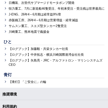
日機装、次世代サブマージドモータポンプ開発
恒力重工、7月に新造船46隻受注、年初来受注・受注残は世界最高に
J-ENG、26年4～6月期は経常益9%増
赤阪鐵工所、26年4～6月期は営業増益・経常減益
サムスン重工、スエズ型タンカー2隻受注
川崎重工、熊本地震で義援金
ひと
【ログブック】加藤毅・共栄タンカー社長
【ログブック】中井拓志・横浜川崎国際港湾会社社長
【ログブック】矢島亮・JRC・アルファトロン・マリンシステムズ
CEO
青灯
【青灯】「ご安全に」の輪
推奨環境
利用規約