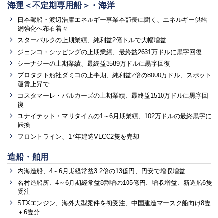
海運＜不定期専用船＞・海洋
日本郵船・渡辺浩庸エネルギー事業本部長に聞く、エネルギー供給
網強化へ布石着々
スターバルクの上期業績、純利益2億ドルで大幅増益
ジェンコ・シッピングの上期業績、最終益2631万ドルに黒字回復
シーナジーの上期業績、最終益3589万ドルに黒字回復
プロダクト船社ダミコの上半期、純利益2倍の8000万ドル、スポット
運賃上昇で
コスタマーレ・バルカーズの上期業績、最終益1510万ドルに黒字回
復
ユナイテッド・マリタイムの1～6月期業績、102万ドルの最終黒字に
転換
フロントライン、17年建造VLCC2隻を売却
造船・舶用
内海造船、4～6月期経常益3.2倍の13億円、円安で増収増益
名村造船所、4～6月期経常益8割増の105億円、増収増益、新造船6隻
受注
STXエンジン、海外大型案件を初受注、中国建造マースク船向け8隻
＋6隻分