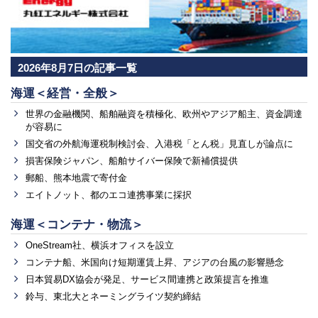
2026年8月7日の記事一覧
海運＜経営・全般＞
世界の金融機関、船舶融資を積極化、欧州やアジア船主、資金調達
が容易に
国交省の外航海運税制検討会、入港税「とん税」見直しが論点に
損害保険ジャパン、船舶サイバー保険で新補償提供
郵船、熊本地震で寄付金
エイトノット、都のエコ連携事業に採択
海運＜コンテナ・物流＞
OneStream社、横浜オフィスを設立
コンテナ船、米国向け短期運賃上昇、アジアの台風の影響懸念
日本貿易DX協会が発足、サービス間連携と政策提言を推進
鈴与、東北大とネーミングライツ契約締結