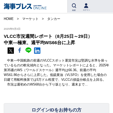
ログイン
検索
HOME
マーケット
タンカー
2025年9月3日
VLCC市況週間レポート（8月25日～29日）
中東―極東、週平均WS66台に上昇
中東―中国航路の前週のVLCCスポット運賃市況は堅調な水準を保っ
ているものの軟化傾向となった。マーケットレポートによると、2025年
第35週のWS（ワールドスケール）週平均は66.36。前週の平均
WS61.86からさらに上昇した。低硫黄油（VLSFO）を使用した場合の
日建て用船料換算では5万ドル程度で、VLCCの損益分岐点を上回る。
市況は週初めのWS68台から下り坂となり、週末まで...
ログインIDをお持ちの方