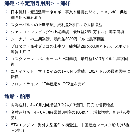
海運＜不定期専用船＞・海洋
日本郵船・渡辺浩庸エネルギー事業本部長に聞く、エネルギー供給
網強化へ布石着々
スターバルクの上期業績、純利益2億ドルで大幅増益
ジェンコ・シッピングの上期業績、最終益2631万ドルに黒字回復
シーナジーの上期業績、最終益3589万ドルに黒字回復
プロダクト船社ダミコの上半期、純利益2倍の8000万ドル、スポット
運賃上昇で
コスタマーレ・バルカーズの上期業績、最終益1510万ドルに黒字回
復
ユナイテッド・マリタイムの1～6月期業績、102万ドルの最終黒字に
転換
フロントライン、17年建造VLCC2隻を売却
造船・舶用
内海造船、4～6月期経常益3.2倍の13億円、円安で増収増益
名村造船所、4～6月期経常益8割増の105億円、増収増益、新造船6隻
受注
STXエンジン、海外大型案件を初受注、中国建造マースク船向け8隻
＋6隻分