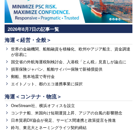
2026年8月7日の記事一覧
海運＜経営・全般＞
世界の金融機関、船舶融資を積極化、欧州やアジア船主、資金調達
が容易に
国交省の外航海運税制検討会、入港税「とん税」見直しが論点に
損害保険ジャパン、船舶サイバー保険で新補償提供
郵船、熊本地震で寄付金
エイトノット、都のエコ連携事業に採択
海運＜コンテナ・物流＞
OneStream社、横浜オフィスを設立
コンテナ船、米国向け短期運賃上昇、アジアの台風の影響懸念
日本貿易DX協会が発足、サービス間連携と政策提言を推進
鈴与、東北大とネーミングライツ契約締結