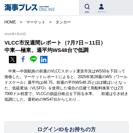
ログイン
検索
HOME
マーケット
タンカー
2025年7月16日
VLCC市況週間レポート（7月7日～11日）
中東―極東、週平均WS48台で低調
中東―中国航路の前週のVLCCスポット運賃市況はWS50を下回って
推移した。マーケットレポートによると、2025年第28週のWS（ワール
ドスケール）週平均は48.75。前週の平均WS48.25とほぼ横ばいとなっ
た。低硫黄油（VLSFO）を使用した場合の日建て用船料換算では2万
7000ドル程度で、VLCCの損益分岐点を下回る水準。 前週は引き続き
低調にした。週初めのWS47台からじわり...
ログインIDをお持ちの方