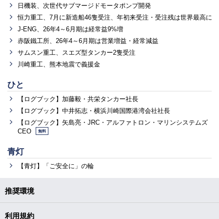
日機装、次世代サブマージドモータポンプ開発
恒力重工、7月に新造船46隻受注、年初来受注・受注残は世界最高に
J-ENG、26年4～6月期は経常益9%増
赤阪鐵工所、26年4～6月期は営業増益・経常減益
サムスン重工、スエズ型タンカー2隻受注
川崎重工、熊本地震で義援金
ひと
【ログブック】加藤毅・共栄タンカー社長
【ログブック】中井拓志・横浜川崎国際港湾会社社長
【ログブック】矢島亮・JRC・アルファトロン・マリンシステムズ
CEO
無料
青灯
【青灯】「ご安全に」の輪
推奨環境
利用規約