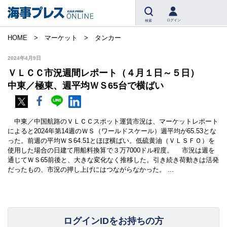
ログイン
検索
HOME
マーケット
タンカー
2024年4月9日
ＶＬＣＣ市況週間レポート（４月１日～５日）
中東／極東、週平均ＷＳ65台で横ばい
中東／中国航路のＶＬＣＣスポット運賃市況は、マーケットレポート
によると2024年第14週のＷＳ（ワールドスケール）週平均が65.53とな
った。前週の平均ＷＳ64.51とほぼ横ばい。低硫黄油（ＶＬＳＦＯ）を
使用した場合の日建て用船料換算で３万7000ドル程度。 市況は週を
通じてＷＳ65前後と、大きな変化なく推移した。引き続き荷動きは活発
だったもの、市況の押し上げにはつながらなかった。 ...
ログインIDをお持ちの方