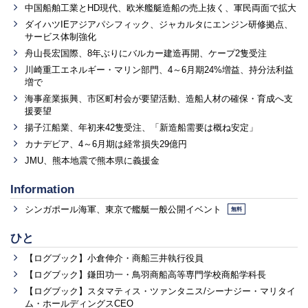
中国船舶工業とHD現代、欧米艦艇造船の売上抜く、軍民両面で拡大
ダイハツIEアジアパシフィック、ジャカルタにエンジン研修拠点、
サービス体制強化
舟山長宏国際、8年ぶりにバルカー建造再開、ケープ2隻受注
川崎重工エネルギー・マリン部門、4～6月期24%増益、持分法利益
増で
海事産業振興、市区町村会が要望活動、造船人材の確保・育成へ支
援要望
揚子江船業、年初来42隻受注、「新造船需要は概ね安定」
カナデビア、4～6月期は経常損失29億円
JMU、熊本地震で熊本県に義援金
Information
シンガポール海軍、東京で艦艇一般公開イベント
無料
ひと
【ログブック】小倉伸介・商船三井執行役員
【ログブック】鎌田功一・鳥羽商船高等専門学校商船学科長
【ログブック】スタマティス・ツァンタニス/シーナジー・マリタイ
ム・ホールディングスCEO