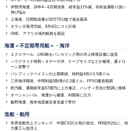
伊勢湾海運、26年4～6月期決算、経常益11%減、非鉄金属取り扱い
伸び悩み
上海港、日間取扱量が20万TEU超で過去最高
オランダ港湾労組、9月4日にスト計画
ONE、アフリカ域内航路を新設
海運＜不定期専用船＞・海洋
エクスマール、LNG船をバンカリング用の洋上積替設備に改造
＜ウクライナ情勢＞オデーサ沖、ケープサイズなどが被害、露ドロ
ーン攻撃で
パシフィックベイスンの上期業績、純利益4倍の1.5億ドル
三井海洋開発、中間利益5割増の2.2億ドル、FPSO建造順調
乾汽船、通期経常益57億円に上方修正、ハンディ市況が堅調に推移
オーシャンパル、海運から撤退、AI開発に注力
飯野海運、熊本地震被災者支援で寄付
造船・舶用
世界造船売上ランキング、中国CSSCが初の首位、HD現代2位に、恒
力重工ら急浮上