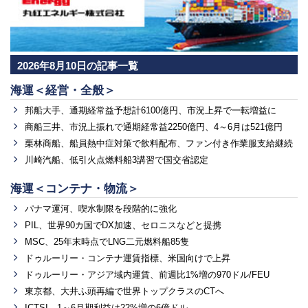
2026年8月10日の記事一覧
海運＜経営・全般＞
邦船大手、通期経常益予想計6100億円、市況上昇で一転増益に
商船三井、市況上振れで通期経常益2250億円、4～6月は521億円
栗林商船、船員熱中症対策で飲料配布、ファン付き作業服支給継続
川崎汽船、低引火点燃料船3講習で国交省認定
海運＜コンテナ・物流＞
パナマ運河、喫水制限を段階的に強化
PIL、世界90カ国でDX加速、セロニスなどと提携
MSC、25年末時点でLNG二元燃料船85隻
ドゥルーリー・コンテナ運賃指標、米国向けで上昇
ドゥルーリー・アジア域内運賃、前週比1%増の970ドル/FEU
東京都、大井ふ頭再編で世界トップクラスのCTへ
ICTSI、1～6月期利益は22%増の6億ドル