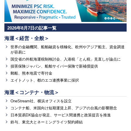
2026年8月7日の記事一覧
海運＜経営・全般＞
世界の金融機関、船舶融資を積極化、欧州やアジア船主、資金調達
が容易に
国交省の外航海運税制検討会、入港税「とん税」見直しが論点に
損害保険ジャパン、船舶サイバー保険で新補償提供
郵船、熊本地震で寄付金
エイトノット、都のエコ連携事業に採択
海運＜コンテナ・物流＞
OneStream社、横浜オフィスを設立
コンテナ船、米国向け短期運賃上昇、アジアの台風の影響懸念
日本貿易DX協会が発足、サービス間連携と政策提言を推進
鈴与、東北大とネーミングライツ契約締結