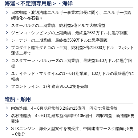
海運＜不定期専用船＞・海洋
日本郵船・渡辺浩庸エネルギー事業本部長に聞く、エネルギー供給
網強化へ布石着々
スターバルクの上期業績、純利益2億ドルで大幅増益
ジェンコ・シッピングの上期業績、最終益2631万ドルに黒字回復
シーナジーの上期業績、最終益3589万ドルに黒字回復
プロダクト船社ダミコの上半期、純利益2倍の8000万ドル、スポット
運賃上昇で
コスタマーレ・バルカーズの上期業績、最終益1510万ドルに黒字回
復
ユナイテッド・マリタイムの1～6月期業績、102万ドルの最終黒字に
転換
フロントライン、17年建造VLCC2隻を売却
造船・舶用
内海造船、4～6月期経常益3.2倍の13億円、円安で増収増益
名村造船所、4～6月期経常益8割増の105億円、増収増益、新造船6隻
受注
STXエンジン、海外大型案件を初受注、中国建造マースク船向け8隻
＋6隻分