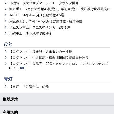
日機装、次世代サブマージドモータポンプ開発
恒力重工、7月に新造船46隻受注、年初来受注・受注残は世界最高に
J-ENG、26年4～6月期は経常益9%増
赤阪鐵工所、26年4～6月期は営業増益・経常減益
サムスン重工、スエズ型タンカー2隻受注
川崎重工、熊本地震で義援金
ひと
【ログブック】加藤毅・共栄タンカー社長
【ログブック】中井拓志・横浜川崎国際港湾会社社長
【ログブック】矢島亮・JRC・アルファトロン・マリンシステムズ
CEO
無料
青灯
【青灯】「ご安全に」の輪
推奨環境
利用規約