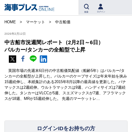
ログイン
検索
HOME
マーケット
中古船価
2026年2月12日
中古船市況週間レポート（2月2日～6日）
バルカー/タンカーの全船型で上昇
英国市場の先週末6日付の中古船価気配値（船齢5年）はバルカー/タ
ンカーの全船型が上昇した。バルカーのケープサイズは年末年始を挟み
15週続伸し、本紙集計のある2015年8月以降の最高値を更新した。パナ
マックスは2週続伸。ウルトラマックスは9週、ハンディサイズは7週続
伸した。タンカーはVLCCが5週、スエズマックスが7週、アフラマック
スが18週、MRが15週続伸した。 先週のマーケットレ...
ログインIDをお持ちの方