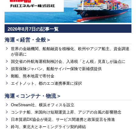
2026年8月7日の記事一覧
海運＜経営・全般＞
世界の金融機関、船舶融資を積極化、欧州やアジア船主、資金調達
が容易に
国交省の外航海運税制検討会、入港税「とん税」見直しが論点に
損害保険ジャパン、船舶サイバー保険で新補償提供
郵船、熊本地震で寄付金
エイトノット、都のエコ連携事業に採択
海運＜コンテナ・物流＞
OneStream社、横浜オフィスを設立
コンテナ船、米国向け短期運賃上昇、アジアの台風の影響懸念
日本貿易DX協会が発足、サービス間連携と政策提言を推進
鈴与、東北大とネーミングライツ契約締結