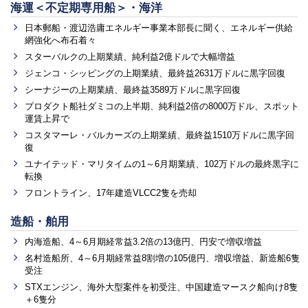
海運＜不定期専用船＞・海洋
日本郵船・渡辺浩庸エネルギー事業本部長に聞く、エネルギー供給
網強化へ布石着々
スターバルクの上期業績、純利益2億ドルで大幅増益
ジェンコ・シッピングの上期業績、最終益2631万ドルに黒字回復
シーナジーの上期業績、最終益3589万ドルに黒字回復
プロダクト船社ダミコの上半期、純利益2倍の8000万ドル、スポット
運賃上昇で
コスタマーレ・バルカーズの上期業績、最終益1510万ドルに黒字回
復
ユナイテッド・マリタイムの1～6月期業績、102万ドルの最終黒字に
転換
フロントライン、17年建造VLCC2隻を売却
造船・舶用
内海造船、4～6月期経常益3.2倍の13億円、円安で増収増益
名村造船所、4～6月期経常益8割増の105億円、増収増益、新造船6隻
受注
STXエンジン、海外大型案件を初受注、中国建造マースク船向け8隻
＋6隻分