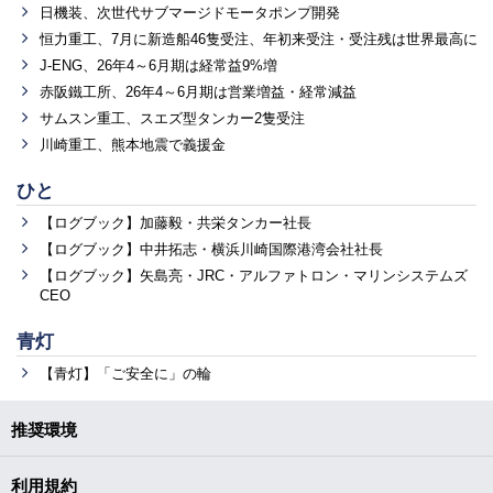
日機装、次世代サブマージドモータポンプ開発
恒力重工、7月に新造船46隻受注、年初来受注・受注残は世界最高に
J-ENG、26年4～6月期は経常益9%増
赤阪鐵工所、26年4～6月期は営業増益・経常減益
サムスン重工、スエズ型タンカー2隻受注
川崎重工、熊本地震で義援金
ひと
【ログブック】加藤毅・共栄タンカー社長
【ログブック】中井拓志・横浜川崎国際港湾会社社長
【ログブック】矢島亮・JRC・アルファトロン・マリンシステムズ
CEO
青灯
【青灯】「ご安全に」の輪
推奨環境
利用規約