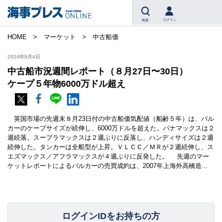
ログイン
検索
HOME
マーケット
中古船価
2024年9月4日
中古船市況週間レポート（８月27日〜30日）
ケープ５年物6000万ドル超え
英国市場の先週末８月23日付の中古船価気配値（船齢５年）は、バル
カーのケープサイズが続伸し、6000万ドルを超えた。パナマックスは２
週続落。スープラマックスは２週ぶりに反落し、ハンディサイズは２週
続伸した。タンカーは全船型が上昇。ＶＬＣＣ／ＭＲが２週続伸し、ス
エズマックス／アフラマックスが４週ぶりに反発した。 先週のマー
ケットレポートによるバルカーの売買成約は、2007年上海外高橋造...
ログインIDをお持ちの方