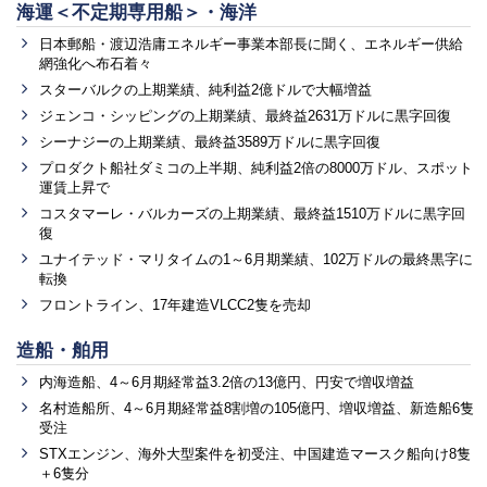
海運＜不定期専用船＞・海洋
日本郵船・渡辺浩庸エネルギー事業本部長に聞く、エネルギー供給
網強化へ布石着々
スターバルクの上期業績、純利益2億ドルで大幅増益
ジェンコ・シッピングの上期業績、最終益2631万ドルに黒字回復
シーナジーの上期業績、最終益3589万ドルに黒字回復
プロダクト船社ダミコの上半期、純利益2倍の8000万ドル、スポット
運賃上昇で
コスタマーレ・バルカーズの上期業績、最終益1510万ドルに黒字回
復
ユナイテッド・マリタイムの1～6月期業績、102万ドルの最終黒字に
転換
フロントライン、17年建造VLCC2隻を売却
造船・舶用
内海造船、4～6月期経常益3.2倍の13億円、円安で増収増益
名村造船所、4～6月期経常益8割増の105億円、増収増益、新造船6隻
受注
STXエンジン、海外大型案件を初受注、中国建造マースク船向け8隻
＋6隻分