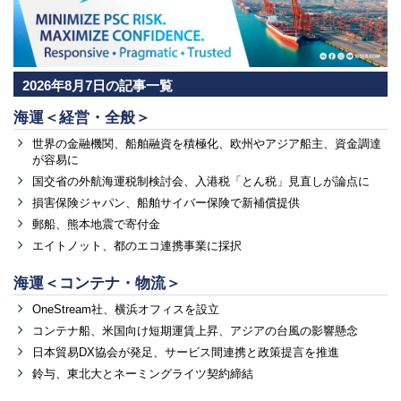
2026年8月7日の記事一覧
海運＜経営・全般＞
世界の金融機関、船舶融資を積極化、欧州やアジア船主、資金調達
が容易に
国交省の外航海運税制検討会、入港税「とん税」見直しが論点に
損害保険ジャパン、船舶サイバー保険で新補償提供
郵船、熊本地震で寄付金
エイトノット、都のエコ連携事業に採択
海運＜コンテナ・物流＞
OneStream社、横浜オフィスを設立
コンテナ船、米国向け短期運賃上昇、アジアの台風の影響懸念
日本貿易DX協会が発足、サービス間連携と政策提言を推進
鈴与、東北大とネーミングライツ契約締結