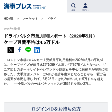
ログイン
検索
HOME
マーケット
ドライ
2026年6月5日
ドライバルク市況月間レポート（2026年5月）
ケープ月間平均は4.5万ドル
ロンドン市場のバルカー主要航路平均用船料の2026年5月の平均値
は、ケープサイズが前月比1万1059ドル高い4万5978ドルとなった。ギ
ニア出しのボーキサイトやシマンドゥ鉄鉱石を中心に荷動きが堅調に推
移した。大手資源メジャーは6月が会計年度末となることから、駆け込
み需要が市況を押し上げ、5月28日には約2年半ぶりに5万ドルを超え
た。 中小型バルカーはパナマックスが3534ドル高い2万...
ログインIDをお持ちの方