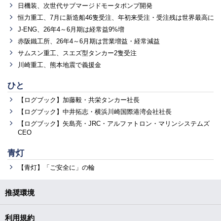
日機装、次世代サブマージドモータポンプ開発
恒力重工、7月に新造船46隻受注、年初来受注・受注残は世界最高に
J-ENG、26年4～6月期は経常益9%増
赤阪鐵工所、26年4～6月期は営業増益・経常減益
サムスン重工、スエズ型タンカー2隻受注
川崎重工、熊本地震で義援金
ひと
【ログブック】加藤毅・共栄タンカー社長
【ログブック】中井拓志・横浜川崎国際港湾会社社長
【ログブック】矢島亮・JRC・アルファトロン・マリンシステムズ
CEO
青灯
【青灯】「ご安全に」の輪
推奨環境
利用規約