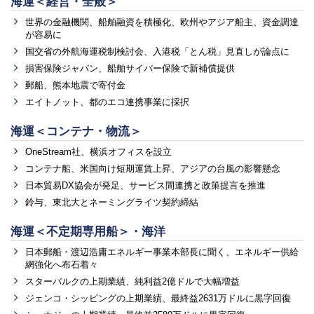
海運＜経営・全般＞
世界の金融機関、船舶融資を積極化、欧州やアジア船主、資金調達
が容易に
国交省の外航海運税制検討会、入港税「とん税」見直しが論点に
損害保険ジャパン、船舶サイバー保険で新補償提供
郵船、熊本地震で寄付金
エイトノット、都のエコ連携事業に採択
海運＜コンテナ・物流＞
OneStream社、横浜オフィスを設立
コンテナ船、米国向け短期運賃上昇、アジアの台風の影響懸念
日本貿易DX協会が発足、サービス間連携と政策提言を推進
鈴与、東北大とネーミングライツ契約締結
海運＜不定期専用船＞・海洋
日本郵船・渡辺浩庸エネルギー事業本部長に聞く、エネルギー供給
網強化へ布石着々
スターバルクの上期業績、純利益2億ドルで大幅増益
ジェンコ・シッピングの上期業績、最終益2631万ドルに黒字回復