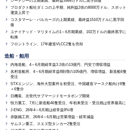
シーナジーの上期業績、最終益3589万ドルに黒字回復
プロダクト船社ダミコの上半期、純利益2倍の8000万ドル、スポット
運賃上昇で
コスタマーレ・バルカーズの上期業績、最終益1510万ドルに黒字回
復
ユナイテッド・マリタイムの1～6月期業績、102万ドルの最終黒字に
転換
フロントライン、17年建造VLCC2隻を売却
造船・舶用
内海造船、4～6月期経常益3.2倍の13億円、円安で増収増益
名村造船所、4～6月期経常益8割増の105億円、増収増益、新造船6隻
受注
STXエンジン、海外大型案件を初受注、中国建造マースク船向け8隻
＋6隻分
日機装、次世代サブマージドモータポンプ開発
恒力重工、7月に新造船46隻受注、年初来受注・受注残は世界最高に
J-ENG、26年4～6月期は経常益9%増
赤阪鐵工所、26年4～6月期は営業増益・経常減益
サムスン重工、スエズ型タンカー2隻受注