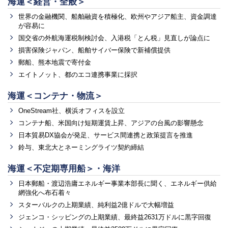
海運＜経営・全般＞
世界の金融機関、船舶融資を積極化、欧州やアジア船主、資金調達
が容易に
国交省の外航海運税制検討会、入港税「とん税」見直しが論点に
損害保険ジャパン、船舶サイバー保険で新補償提供
郵船、熊本地震で寄付金
エイトノット、都のエコ連携事業に採択
海運＜コンテナ・物流＞
OneStream社、横浜オフィスを設立
コンテナ船、米国向け短期運賃上昇、アジアの台風の影響懸念
日本貿易DX協会が発足、サービス間連携と政策提言を推進
鈴与、東北大とネーミングライツ契約締結
海運＜不定期専用船＞・海洋
日本郵船・渡辺浩庸エネルギー事業本部長に聞く、エネルギー供給
網強化へ布石着々
スターバルクの上期業績、純利益2億ドルで大幅増益
ジェンコ・シッピングの上期業績、最終益2631万ドルに黒字回復