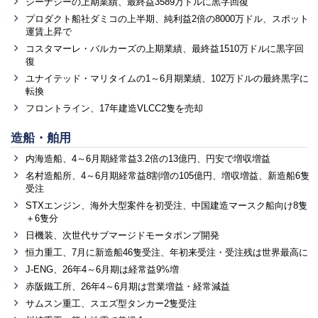
シーナジーの上期業績、最終益3589万ドルに黒字回復
プロダクト船社ダミコの上半期、純利益2倍の8000万ドル、スポット
運賃上昇で
コスタマーレ・バルカーズの上期業績、最終益1510万ドルに黒字回
復
ユナイテッド・マリタイムの1～6月期業績、102万ドルの最終黒字に
転換
フロントライン、17年建造VLCC2隻を売却
造船・舶用
内海造船、4～6月期経常益3.2倍の13億円、円安で増収増益
名村造船所、4～6月期経常益8割増の105億円、増収増益、新造船6隻
受注
STXエンジン、海外大型案件を初受注、中国建造マースク船向け8隻
＋6隻分
日機装、次世代サブマージドモータポンプ開発
恒力重工、7月に新造船46隻受注、年初来受注・受注残は世界最高に
J-ENG、26年4～6月期は経常益9%増
赤阪鐵工所、26年4～6月期は営業増益・経常減益
サムスン重工、スエズ型タンカー2隻受注