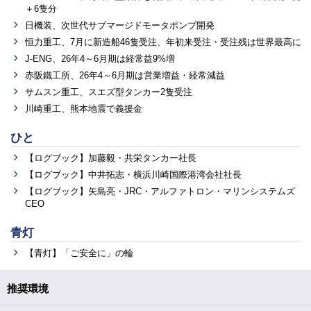
＋6隻分
日機装、次世代サブマージドモータポンプ開発
恒力重工、7月に新造船46隻受注、年初来受注・受注残は世界最高に
J-ENG、26年4～6月期は経常益9%増
赤阪鐵工所、26年4～6月期は営業増益・経常減益
サムスン重工、スエズ型タンカー2隻受注
川崎重工、熊本地震で義援金
ひと
【ログブック】加藤毅・共栄タンカー社長
【ログブック】中井拓志・横浜川崎国際港湾会社社長
【ログブック】矢島亮・JRC・アルファトロン・マリンシステムズ
CEO
青灯
【青灯】「ご安全に」の輪
推奨環境