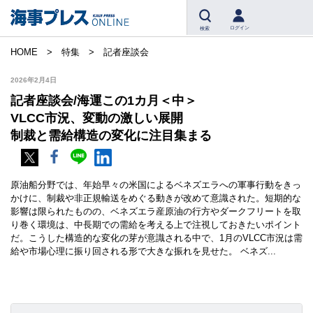
ログイン
検索
HOME
特集
記者座談会
2026年2月4日
記者座談会/海運この1カ月＜中＞
VLCC市況、変動の激しい展開
制裁と需給構造の変化に注目集まる
原油船分野では、年始早々の米国によるベネズエラへの軍事行動をきっ
かけに、制裁や非正規輸送をめぐる動きが改めて意識された。短期的な
影響は限られたものの、ベネズエラ産原油の行方やダークフリートを取
り巻く環境は、中長期での需給を考える上で注視しておきたいポイント
だ。こうした構造的な変化の芽が意識される中で、1月のVLCC市況は需
給や市場心理に振り回される形で大きな振れを見せた。 ベネズ...