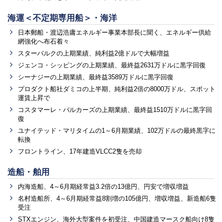
海運＜不定期専用船＞・海洋
日本郵船・渡辺浩庸エネルギー事業本部長に聞く、エネルギー供給
網強化へ布石着々
スターバルクの上期業績、純利益2億ドルで大幅増益
ジェンコ・シッピングの上期業績、最終益2631万ドルに黒字回復
シーナジーの上期業績、最終益3589万ドルに黒字回復
プロダクト船社ダミコの上半期、純利益2倍の8000万ドル、スポット
運賃上昇で
コスタマーレ・バルカーズの上期業績、最終益1510万ドルに黒字回
復
ユナイテッド・マリタイムの1～6月期業績、102万ドルの最終黒字に
転換
フロントライン、17年建造VLCC2隻を売却
造船・舶用
内海造船、4～6月期経常益3.2倍の13億円、円安で増収増益
名村造船所、4～6月期経常益8割増の105億円、増収増益、新造船6隻
受注
STXエンジン、海外大型案件を初受注、中国建造マースク船向け8隻