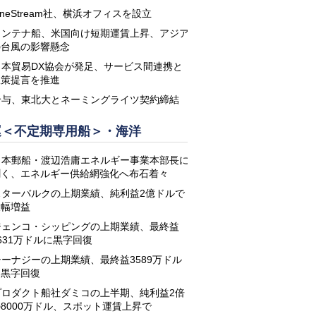
neStream社、横浜オフィスを設立
コンテナ船、米国向け短期運賃上昇、アジア
の台風の影響懸念
日本貿易DX協会が発足、サービス間連携と
政策提言を推進
鈴与、東北大とネーミングライツ契約締結
運＜不定期専用船＞・海洋
日本郵船・渡辺浩庸エネルギー事業本部長に
聞く、エネルギー供給網強化へ布石着々
スターバルクの上期業績、純利益2億ドルで
大幅増益
ジェンコ・シッピングの上期業績、最終益
631万ドルに黒字回復
シーナジーの上期業績、最終益3589万ドル
に黒字回復
プロダクト船社ダミコの上半期、純利益2倍
8000万ドル、スポット運賃上昇で