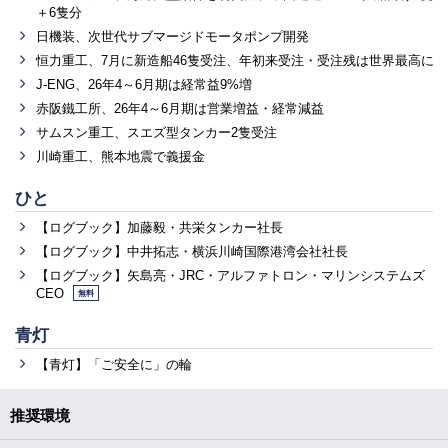
＋6隻分
日機装、次世代サブマージドモータポンプ開発
恒力重工、7月に新造船46隻受注、年初来受注・受注残は世界最高に
J-ENG、26年4～6月期は経常益9%増
赤阪鐵工所、26年4～6月期は営業増益・経常減益
サムスン重工、スエズ型タンカー2隻受注
川崎重工、熊本地震で義援金
ひと
【ログブック】加藤毅・共栄タンカー社長
【ログブック】中井拓志・横浜川崎国際港湾会社社長
【ログブック】矢島亮・JRC・アルファトロン・マリンシステムズ
CEO
無料
青灯
【青灯】「ご安全に」の輪
推奨環境