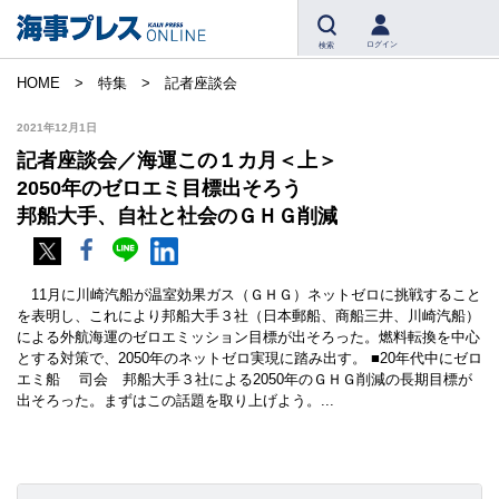
ログイン
検索
HOME
特集
記者座談会
2021年12月1日
記者座談会／海運この１カ月＜上＞
2050年のゼロエミ目標出そろう
邦船大手、自社と社会のＧＨＧ削減
11月に川崎汽船が温室効果ガス（ＧＨＧ）ネットゼロに挑戦すること
を表明し、これにより邦船大手３社（日本郵船、商船三井、川崎汽船）
による外航海運のゼロエミッション目標が出そろった。燃料転換を中心
とする対策で、2050年のネットゼロ実現に踏み出す。 ■20年代中にゼロ
エミ船 司会 邦船大手３社による2050年のＧＨＧ削減の長期目標が
出そろった。まずはこの話題を取り上げよう。...