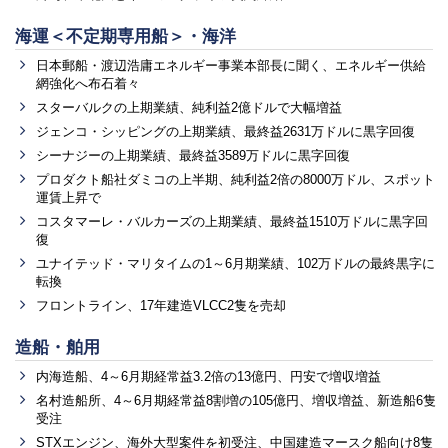
海運＜不定期専用船＞・海洋
日本郵船・渡辺浩庸エネルギー事業本部長に聞く、エネルギー供給
網強化へ布石着々
スターバルクの上期業績、純利益2億ドルで大幅増益
ジェンコ・シッピングの上期業績、最終益2631万ドルに黒字回復
シーナジーの上期業績、最終益3589万ドルに黒字回復
プロダクト船社ダミコの上半期、純利益2倍の8000万ドル、スポット
運賃上昇で
コスタマーレ・バルカーズの上期業績、最終益1510万ドルに黒字回
復
ユナイテッド・マリタイムの1～6月期業績、102万ドルの最終黒字に
転換
フロントライン、17年建造VLCC2隻を売却
造船・舶用
内海造船、4～6月期経常益3.2倍の13億円、円安で増収増益
名村造船所、4～6月期経常益8割増の105億円、増収増益、新造船6隻
受注
STXエンジン、海外大型案件を初受注、中国建造マースク船向け8隻