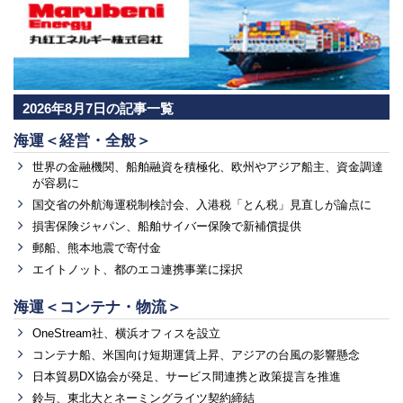
2026年8月7日の記事一覧
海運＜経営・全般＞
世界の金融機関、船舶融資を積極化、欧州やアジア船主、資金調達
が容易に
国交省の外航海運税制検討会、入港税「とん税」見直しが論点に
損害保険ジャパン、船舶サイバー保険で新補償提供
郵船、熊本地震で寄付金
エイトノット、都のエコ連携事業に採択
海運＜コンテナ・物流＞
OneStream社、横浜オフィスを設立
コンテナ船、米国向け短期運賃上昇、アジアの台風の影響懸念
日本貿易DX協会が発足、サービス間連携と政策提言を推進
鈴与、東北大とネーミングライツ契約締結