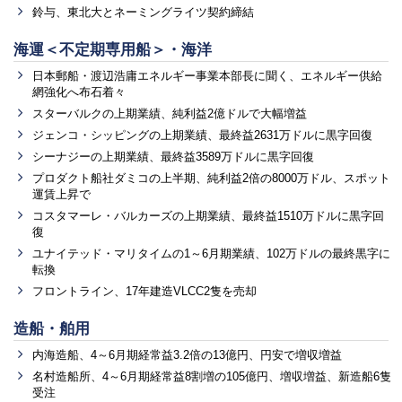
鈴与、東北大とネーミングライツ契約締結
海運＜不定期専用船＞・海洋
日本郵船・渡辺浩庸エネルギー事業本部長に聞く、エネルギー供給
網強化へ布石着々
スターバルクの上期業績、純利益2億ドルで大幅増益
ジェンコ・シッピングの上期業績、最終益2631万ドルに黒字回復
シーナジーの上期業績、最終益3589万ドルに黒字回復
プロダクト船社ダミコの上半期、純利益2倍の8000万ドル、スポット
運賃上昇で
コスタマーレ・バルカーズの上期業績、最終益1510万ドルに黒字回
復
ユナイテッド・マリタイムの1～6月期業績、102万ドルの最終黒字に
転換
フロントライン、17年建造VLCC2隻を売却
造船・舶用
内海造船、4～6月期経常益3.2倍の13億円、円安で増収増益
名村造船所、4～6月期経常益8割増の105億円、増収増益、新造船6隻
受注