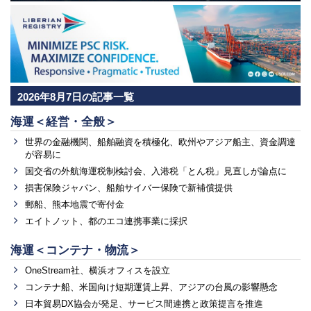
2026年8月7日の記事一覧
海運＜経営・全般＞
世界の金融機関、船舶融資を積極化、欧州やアジア船主、資金調達
が容易に
国交省の外航海運税制検討会、入港税「とん税」見直しが論点に
損害保険ジャパン、船舶サイバー保険で新補償提供
郵船、熊本地震で寄付金
エイトノット、都のエコ連携事業に採択
海運＜コンテナ・物流＞
OneStream社、横浜オフィスを設立
コンテナ船、米国向け短期運賃上昇、アジアの台風の影響懸念
日本貿易DX協会が発足、サービス間連携と政策提言を推進