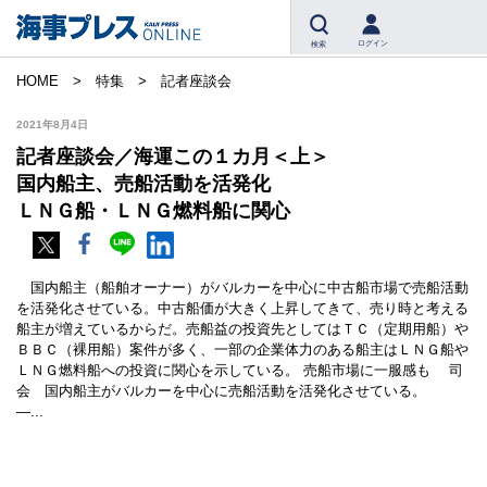
ログイン
検索
HOME
特集
記者座談会
2021年8月4日
記者座談会／海運この１カ月＜上＞
国内船主、売船活動を活発化
ＬＮＧ船・ＬＮＧ燃料船に関心
国内船主（船舶オーナー）がバルカーを中心に中古船市場で売船活動
を活発化させている。中古船価が大きく上昇してきて、売り時と考える
船主が増えているからだ。売船益の投資先としてはＴＣ（定期用船）や
ＢＢＣ（裸用船）案件が多く、一部の企業体力のある船主はＬＮＧ船や
ＬＮＧ燃料船への投資に関心を示している。 売船市場に一服感も 司
会 国内船主がバルカーを中心に売船活動を活発化させている。
―...