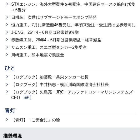
STXエンジン、海外大型案件を初受注、中国建造マースク船向け8隻
＋6隻分
日機装、次世代サブマージドモータポンプ開発
恒力重工、7月に新造船46隻受注、年初来受注・受注残は世界最高に
J-ENG、26年4～6月期は経常益9%増
赤阪鐵工所、26年4～6月期は営業増益・経常減益
サムスン重工、スエズ型タンカー2隻受注
川崎重工、熊本地震で義援金
ひと
【ログブック】加藤毅・共栄タンカー社長
【ログブック】中井拓志・横浜川崎国際港湾会社社長
【ログブック】矢島亮・JRC・アルファトロン・マリンシステムズ
CEO
無料
青灯
【青灯】「ご安全に」の輪
推奨環境