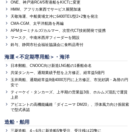
ONE、神戸港RC4/5寄港船をKICTに変更
HMM、アフリカ東西でサービス展開加速
天敬海運、中船黄埔文冲に6400TEU型2+2隻を発注
CMA-CGM、太平洋航路を再編
APMターミナルズ/カルマー、次世代CT技術開発で提携
マースク、中南米西岸フィーダーを開設
鈴与、静岡市社会福祉協議会に食料品寄付
海運＜不定期専用船＞・海洋
日本郵船、CNOOC向け新造LNG船の1番船命名
共栄タンカー、通期業績予想を上方修正、経常益5億円
玉井商船、通期経常益8億4000万円に上方修正、市況好調・為替の円
安で
ティーケイ・タンカーズ、上半期の営業益3倍、ホルムズ混乱で運賃
上昇
アビエントの高機能繊維「ダイニーマ DM20」、浮体風力向け係留索
で型式承認
造船・舶用
三菱造船、4～6月に新造船5隻受注、受注残は23隻に