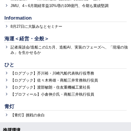
JMU、4～6月期経常益10%増の108億円、今期も業績堅調
Information
8月27日に大阪みなとセミナー
海運＜経営・全般＞
記者座談会/造船この1カ月、造船AI、実装のフェーズへ、「現場の強
み」を生かせるか
ひと
【ログブック】芥川裕・川崎汽船代表執行役専務
【ログブック】佐々木将雄・商船三井常務執行役員
【ログブック】渡部敏朗・住友重機械工業社長
【プロフィール】小倉伸介氏・商船三井執行役員
青灯
【青灯】挑戦の余白
推奨環境