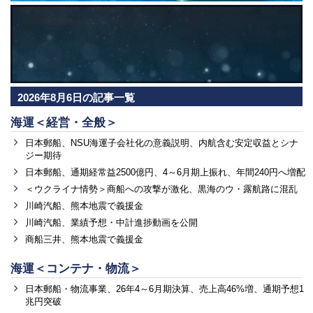
2026年8月6日の記事一覧
海運＜経営・全般＞
日本郵船、NSU海運子会社化の意義説明、内航含む安定収益とシナ
ジー期待
日本郵船、通期経常益2500億円、4～6月期上振れ、年間240円へ増配
＜ウクライナ情勢＞商船への攻撃が激化、黒海のウ・露航路に混乱
川崎汽船、熊本地震で義援金
川崎汽船、業績予想・中計進捗動画を公開
商船三井、熊本地震で義援金
海運＜コンテナ・物流＞
日本郵船・物流事業、26年4～6月期決算、売上高46%増、通期予想1
兆円突破