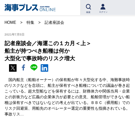
ログイン
検索
HOME
特集
記者座談会
2021年7月5日
記者座談会／海運この１カ月＜上＞
船主が持つべき船種は何か
大型化で事故時のリスク増大
国内船主（船舶オーナー）の保有船が年々大型化する中、海難事故時
のリスクなどを念頭に、船主が保有すべき船種についての議論が巻き起
こっている。超大型船などを保有するには、財務体力や関係当局・企業
との折衝力など広義の企業体力が必要との意見、船舶管理ができない船
種は保有すべきではないなどの考えが出ている。ＢＢＣ（裸用船）での
リスク回避策、用船先のオペレーター選定の重要性も指摘されている。
事故リス...