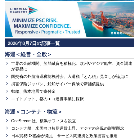
2026年8月7日の記事一覧
海運＜経営・全般＞
世界の金融機関、船舶融資を積極化、欧州やアジア船主、資金調達
が容易に
国交省の外航海運税制検討会、入港税「とん税」見直しが論点に
損害保険ジャパン、船舶サイバー保険で新補償提供
郵船、熊本地震で寄付金
エイトノット、都のエコ連携事業に採択
海運＜コンテナ・物流＞
OneStream社、横浜オフィスを設立
コンテナ船、米国向け短期運賃上昇、アジアの台風の影響懸念
日本貿易DX協会が発足、サービス間連携と政策提言を推進