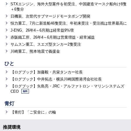
STXエンジン、海外大型案件を初受注、中国建造マースク船向け8隻
＋6隻分
日機装、次世代サブマージドモータポンプ開発
恒力重工、7月に新造船46隻受注、年初来受注・受注残は世界最高に
J-ENG、26年4～6月期は経常益9%増
赤阪鐵工所、26年4～6月期は営業増益・経常減益
サムスン重工、スエズ型タンカー2隻受注
川崎重工、熊本地震で義援金
ひと
【ログブック】加藤毅・共栄タンカー社長
【ログブック】中井拓志・横浜川崎国際港湾会社社長
【ログブック】矢島亮・JRC・アルファトロン・マリンシステムズ
CEO
無料
青灯
【青灯】「ご安全に」の輪
推奨環境