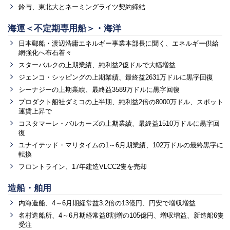
鈴与、東北大とネーミングライツ契約締結
海運＜不定期専用船＞・海洋
日本郵船・渡辺浩庸エネルギー事業本部長に聞く、エネルギー供給
網強化へ布石着々
スターバルクの上期業績、純利益2億ドルで大幅増益
ジェンコ・シッピングの上期業績、最終益2631万ドルに黒字回復
シーナジーの上期業績、最終益3589万ドルに黒字回復
プロダクト船社ダミコの上半期、純利益2倍の8000万ドル、スポット
運賃上昇で
コスタマーレ・バルカーズの上期業績、最終益1510万ドルに黒字回
復
ユナイテッド・マリタイムの1～6月期業績、102万ドルの最終黒字に
転換
フロントライン、17年建造VLCC2隻を売却
造船・舶用
内海造船、4～6月期経常益3.2倍の13億円、円安で増収増益
名村造船所、4～6月期経常益8割増の105億円、増収増益、新造船6隻
受注