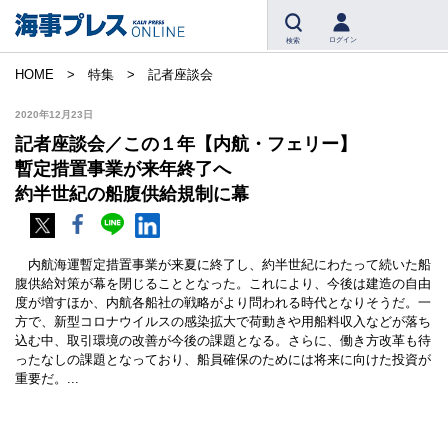
ログイン
検索
HOME
特集
記者座談会
2020年12月23日
記者座談会／この１年【内航・フェリー】
暫定措置事業が来年終了へ
約半世紀の船腹供給規制に幕
内航海運暫定措置事業が来夏に終了し、約半世紀にわたって続いた船
腹供給対策が幕を閉じることとなった。これにより、今後は建造の自由
度が増すほか、内航各船社の戦略がより問われる時代となりそうだ。一
方で、新型コロナウイルスの感染拡大で荷動きや用船料収入などが落ち
込む中、取引環境の改善が今後の課題となる。さらに、働き方改革も待
ったなしの課題となっており、船員確保のためには将来に向けた投資が
重要だ。...