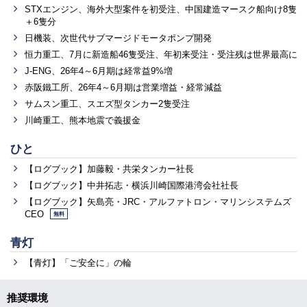
STXエンジン、海外大型案件を初受注、中国建造マースク船向け8隻
＋6隻分
日機装、次世代サブマージドモータポンプ開発
恒力重工、7月に新造船46隻受注、年初来受注・受注残は世界最高に
J-ENG、26年4～6月期は経常益9%増
赤阪鐵工所、26年4～6月期は営業増益・経常減益
サムスン重工、スエズ型タンカー2隻受注
川崎重工、熊本地震で義援金
ひと
【ログブック】加藤毅・共栄タンカー社長
【ログブック】中井拓志・横浜川崎国際港湾会社社長
【ログブック】矢島亮・JRC・アルファトロン・マリンシステムズ
CEO
無料
青灯
【青灯】「ご安全に」の輪
推奨環境