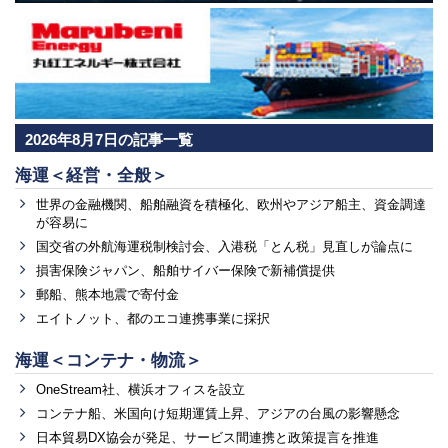
2026年8月7日の記事一覧
海運＜経営・全般＞
世界の金融機関、船舶融資を積極化、欧州やアジア船主、資金調達
が容易に
国交省の外航海運税制検討会、入港税「とん税」見直しが論点に
損害保険ジャパン、船舶サイバー保険で新補償提供
郵船、熊本地震で寄付金
エイトノット、都のエコ連携事業に採択
海運＜コンテナ・物流＞
OneStream社、横浜オフィスを設立
コンテナ船、米国向け短期運賃上昇、アジアの台風の影響懸念
日本貿易DX協会が発足、サービス間連携と政策提言を推進