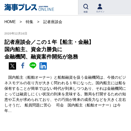
ログイン
検索
HOME
特集
記者座談会
2020年12月16日
記者座談会／この１年【船主・金融】
国内船主、資金力勝負に
金融機関、融資案件開拓が急務
国内船主（船舶オーナー）と船舶融資を扱う金融機関は、今後のビジ
ネスモデルの在り方が大きく問われる１年になった。国内船主には船を
保有することが簡単ではない時代が到来しつつあり、それは金融機関に
とっては融資しにくい状況の到来を意味する。難局を打開するための知
恵や工夫が求められており、その巧拙が将来の成長力などを大きく左右
しそうだ。 船員問題に苦心 司会 国内船主（船舶オーナー）は今
年...