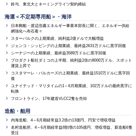
鈴与、東北大とネーミングライツ契約締結
海運＜不定期専用船＞・海洋
日本郵船・渡辺浩庸エネルギー事業本部長に聞く、エネルギー供給
網強化へ布石着々
スターバルクの上期業績、純利益2億ドルで大幅増益
ジェンコ・シッピングの上期業績、最終益2631万ドルに黒字回復
シーナジーの上期業績、最終益3589万ドルに黒字回復
プロダクト船社ダミコの上半期、純利益2倍の8000万ドル、スポット
運賃上昇で
コスタマーレ・バルカーズの上期業績、最終益1510万ドルに黒字回
復
ユナイテッド・マリタイムの1～6月期業績、102万ドルの最終黒字に
転換
フロントライン、17年建造VLCC2隻を売却
造船・舶用
内海造船、4～6月期経常益3.2倍の13億円、円安で増収増益
名村造船所、4～6月期経常益8割増の105億円、増収増益、新造船6隻
受注