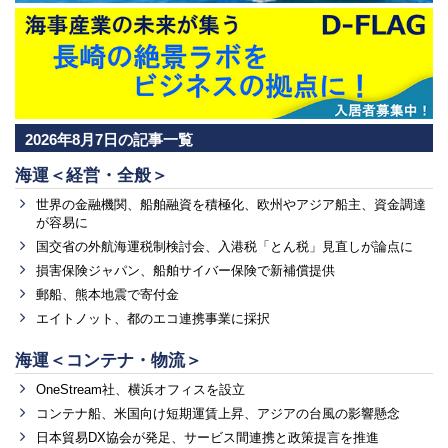
2026年8月7日の記事一覧
海運＜経営・全般＞
世界の金融機関、船舶融資を積極化、欧州やアジア船主、資金調達
が容易に
国交省の外航海運税制検討会、入港税「とん税」見直しが論点に
損害保険ジャパン、船舶サイバー保険で新補償提供
郵船、熊本地震で寄付金
エイトノット、都のエコ連携事業に採択
海運＜コンテナ・物流＞
OneStream社、横浜オフィスを設立
コンテナ船、米国向け短期運賃上昇、アジアの台風の影響懸念
日本貿易DX協会が発足、サービス間連携と政策提言を推進