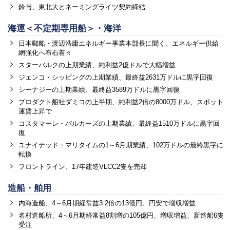
鈴与、東北大とネーミングライツ契約締結
海運＜不定期専用船＞・海洋
日本郵船・渡辺浩庸エネルギー事業本部長に聞く、エネルギー供給
網強化へ布石着々
スターバルクの上期業績、純利益2億ドルで大幅増益
ジェンコ・シッピングの上期業績、最終益2631万ドルに黒字回復
シーナジーの上期業績、最終益3589万ドルに黒字回復
プロダクト船社ダミコの上半期、純利益2倍の8000万ドル、スポット
運賃上昇で
コスタマーレ・バルカーズの上期業績、最終益1510万ドルに黒字回
復
ユナイテッド・マリタイムの1～6月期業績、102万ドルの最終黒字に
転換
フロントライン、17年建造VLCC2隻を売却
造船・舶用
内海造船、4～6月期経常益3.2倍の13億円、円安で増収増益
名村造船所、4～6月期経常益8割増の105億円、増収増益、新造船6隻
受注