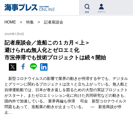
ログイン
検索
HOME
特集
記者座談会
2020年7月9日
記者座談会／造船この１カ月＜上＞
避けられぬ無人化とゼロエミ化
市況停滞でも技術プロジェクトは続々開始
新型コロナウイルスの影響で業界の動きが停滞する中でも、デジタル
とグリーンに関わるプロジェクトは次々と立ち上がっている。無人船と
自律運航船では、日本が巻き返しを図るための大型の実証プロジェクト
がスタート。またゼロエミッション化に向けた共同研究などの動きも、
国内外で加速している。 業界再編も停滞 司会 新型コロナウイルス
問題もあって、造船業の動きが止まっている。 ― 新造商談が停
止...