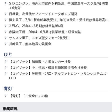
STXエンジン、海外大型案件を初受注、中国建造マースク船向け8隻
＋6隻分
日機装、次世代サブマージドモータポンプ開発
恒力重工、7月に新造船46隻受注、年初来受注・受注残は世界最高に
J-ENG、26年4～6月期は経常益9%増
赤阪鐵工所、26年4～6月期は営業増益・経常減益
サムスン重工、スエズ型タンカー2隻受注
川崎重工、熊本地震で義援金
ひと
【ログブック】加藤毅・共栄タンカー社長
【ログブック】中井拓志・横浜川崎国際港湾会社社長
【ログブック】矢島亮・JRC・アルファトロン・マリンシステムズ
CEO
青灯
【青灯】「ご安全に」の輪
推奨環境