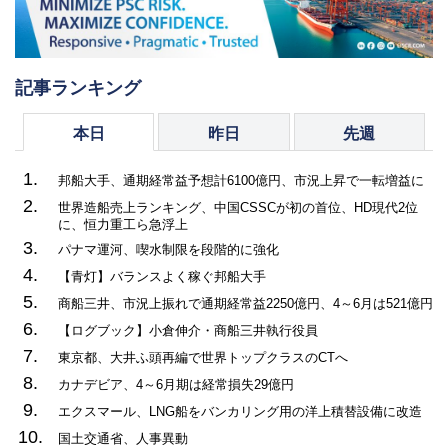
記事ランキング
本日
昨日
先週
1.
邦船大手、通期経常益予想計6100億円、市況上昇で一転増益に
2.
世界造船売上ランキング、中国CSSCが初の首位、HD現代2位
に、恒力重工ら急浮上
3.
パナマ運河、喫水制限を段階的に強化
4.
【青灯】バランスよく稼ぐ邦船大手
5.
商船三井、市況上振れで通期経常益2250億円、4～6月は521億円
6.
【ログブック】小倉伸介・商船三井執行役員
7.
東京都、大井ふ頭再編で世界トップクラスのCTへ
8.
カナデビア、4～6月期は経常損失29億円
9.
エクスマール、LNG船をバンカリング用の洋上積替設備に改造
10.
国土交通省、人事異動