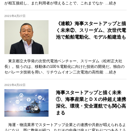
が相互接続し、また利用者が増えることで、これまでなか
…続き
2021年4月27日
《連載》海事スタートアップと描
く未来②、スリーダム、次世代電
池で船舶電動化、モデル船建造も
東京都立大学発の次世代電池ベンチャー、スリーダム（松村正大社
長）。狙うのは、移動体の100％電動化に向けた技術の開発だ。独自の
セパレータ技術を用い、リチウムイオン二次電池の高性能
…続き
2021年4月22日
海事スタートアップと描く未来
①、海事産業とＤＸの枠超え連携
深化、環境・安全運航でも関心高
まる
海運・物流業界でスタートアップ企業との連携や共創が唱えられるよ
うになり、既に数年が経つ。ただその中身は徐々に変わりつつあるよう