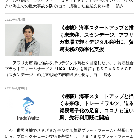
ツールを供給するセイファー（ＳＡＹＦＲ）。社会へのインパクトが大
きい海上での重大事故を防ぐには、成熟した企業文化を構
…続き
2021年5月7日
《連載》海事スタートアップと描
く未来④、スタンデージ、アフリ
カ市場で輝くデジタル商社に、貿
易実務の効率化支援
「アフリカ市場に強みを持つデジタル商社を目指したい」。貿易総合
プラットフォームサービス「DiGiTRAD」を運営するＳＴＡＮＤＡＧＥ
（スタンデージ）の足立彰紀代表取締役社長は、自
…続き
2021年4月30日
《連載》海事スタートアップと描
く未来③、トレードワルツ、迫る
貿易電子化の足音、コロナも追い
風、先行利用既に開始
今、世界各地でさまざまなデジタル貿易プラットフォームが登場して
いる。ブロックチェーン技術を基盤とし、さまざまなプラットフォーム