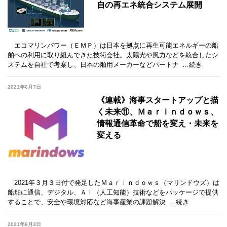
自の再エネ統合システム展開
エコマリンパワー（ＥＭＰ）は日本を拠点に再生可能エネルギーの船
舶への利用に取り組んできた技術会社。太陽光や風力などを統合したシ
ステムを自社で考案し、日本の舶用メーカーなどパートナ
…続き
2021年6月7日
《連載》海事スタートアップと描
く未来⑪、Ｍａｒｉｎｄｏｗｓ、
情報通信革命で船を変え・未来を
変える
2021年３月３日付で発足したＭａｒｉｎｄｏｗｓ（マリンドウズ）は
船舶に通信、デジタル、ＡＩ（人工知能）技術などをパッケージで提供
することで、安全や環境対応など海事産業の課題解決
…続き
2021年6月3日