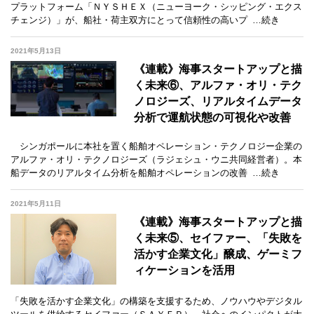
プラットフォーム「ＮＹＳＨＥＸ（ニューヨーク・シッピング・エクス
チェンジ）」が、船社・荷主双方にとって信頼性の高いプ
…続き
2021年5月13日
《連載》海事スタートアップと描
く未来⑥、アルファ・オリ・テク
ノロジーズ、リアルタイムデータ
分析で運航状態の可視化や改善
シンガポールに本社を置く船舶オペレーション・テクノロジー企業の
アルファ・オリ・テクノロジーズ（ラジェシュ・ウニ共同経営者）。本
船データのリアルタイム分析を船舶オペレーションの改善
…続き
2021年5月11日
《連載》海事スタートアップと描
く未来⑤、セイファー、「失敗を
活かす企業文化」醸成、ゲーミフ
ィケーションを活用
「失敗を活かす企業文化」の構築を支援するため、ノウハウやデジタル