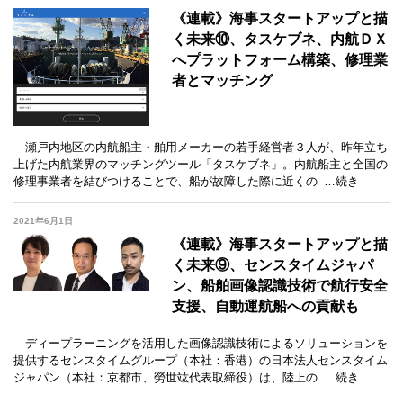
《連載》海事スタートアップと描
く未来⑩、タスケブネ、内航ＤＸ
へプラットフォーム構築、修理業
者とマッチング
瀬戸内地区の内航船主・舶用メーカーの若手経営者３人が、昨年立ち
上げた内航業界のマッチングツール「タスケブネ」。内航船主と全国の
修理事業者を結びつけることで、船が故障した際に近くの
…続き
2021年6月1日
《連載》海事スタートアップと描
く未来⑨、センスタイムジャパ
ン、船舶画像認識技術で航行安全
支援、自動運航船への貢献も
ディープラーニングを活用した画像認識技術によるソリューションを
提供するセンスタイムグループ（本社：香港）の日本法人センスタイム
ジャパン（本社：京都市、勞世竑代表取締役）は、陸上の
…続き