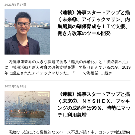
2021年5月27日
《連載》海事スタートアップと描
く未来⑧、アイテックマリン、内
航船員の確保育成をＩＴで支援、
働き方改革のツール開発
内航海運業界の大きな課題である「船員の高齢化」と「後継者不足」
に、採用活動と新人教育の改善支援を通して取り組んでいるのが、2019
年に設立されたアイテックマリンだ。「ＩＴで海運業
…続き
2021年5月18日
《連載》海事スタートアップと描
く未来⑦、ＮＹＳＨＥＸ、ブッキ
ングの成約率は99％、時勢にマッ
チし利用急増
需給ひっ迫による慢性的なスペース不足が続く中、コンテナ輸送契約