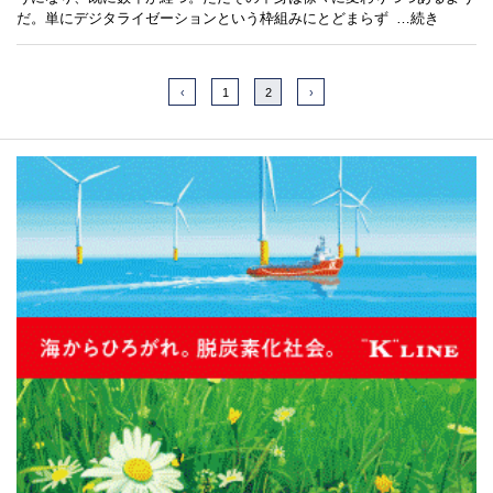
だ。単にデジタライゼーションという枠組みにとどまらず
…続き
‹
1
2
›