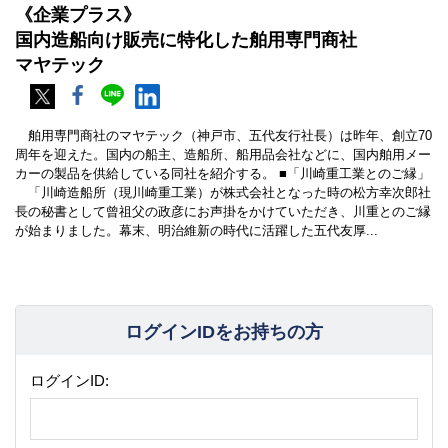
《企業プラス》
国内造船向け販売に特化した舶用専門商社
マヤテック
舶用専門商社のマヤテック（神戸市、五代友行社長）は昨年、創立70
周年を迎えた。国内の船主、造船所、船用品会社などに、国内舶用メー
カーの製品を供給している同社を紹介する。 ■「川崎重工業とのご縁」
「川崎造船所（現川崎重工業）が株式会社となった時の松方幸次郎社
長の秘書として曾祖父の政彦にお声掛をかけていただき、川重とのご縁
が始まりました。幕末、明治維新の時代に活躍した五代友厚...
ログインIDをお持ちの方
ログインID: