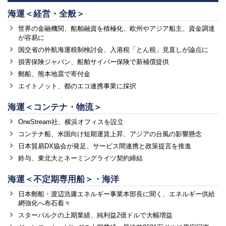
海運＜経営・全般＞
世界の金融機関、船舶融資を積極化、欧州やアジア船主、資金調達
が容易に
国交省の外航海運税制検討会、入港税「とん税」見直しが論点に
損害保険ジャパン、船舶サイバー保険で新補償提供
郵船、熊本地震で寄付金
エイトノット、都のエコ連携事業に採択
海運＜コンテナ・物流＞
OneStream社、横浜オフィスを設立
コンテナ船、米国向け短期運賃上昇、アジアの台風の影響懸念
日本貿易DX協会が発足、サービス間連携と政策提言を推進
鈴与、東北大とネーミングライツ契約締結
海運＜不定期専用船＞・海洋
日本郵船・渡辺浩庸エネルギー事業本部長に聞く、エネルギー供給
網強化へ布石着々
スターバルクの上期業績、純利益2億ドルで大幅増益