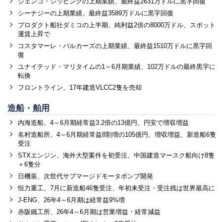
ジェンコ・シッピングの上期業績、最終益2631万ドルに黒字回復
シーナジーの上期業績、最終益3589万ドルに黒字回復
プロダクト船社ダミコの上半期、純利益2倍の8000万ドル、スポット
運賃上昇で
コスタマーレ・バルカーズの上期業績、最終益1510万ドルに黒字回
復
ユナイテッド・マリタイムの1～6月期業績、102万ドルの最終黒字に
転換
フロントライン、17年建造VLCC2隻を売却
造船・舶用
内海造船、4～6月期経常益3.2倍の13億円、円安で増収増益
名村造船所、4～6月期経常益8割増の105億円、増収増益、新造船6隻
受注
STXエンジン、海外大型案件を初受注、中国建造マースク船向け8隻
＋6隻分
日機装、次世代サブマージドモータポンプ開発
恒力重工、7月に新造船46隻受注、年初来受注・受注残は世界最高に
J-ENG、26年4～6月期は経常益9%増
赤阪鐵工所、26年4～6月期は営業増益・経常減益