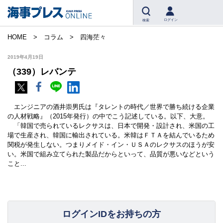
ログイン
検索
HOME
コラム
四海茫々
2019年4月19日
（339）レバンテ
エンジニアの酒井崇男氏は『タレントの時代／世界で勝ち続ける企業
の人材戦略』（2015年発行）の中でこう記述している。以下、大意。
「韓国で売られているレクサスは、日本で開発・設計され、米国の工
場で生産され、韓国に輸出されている。米韓はＦＴＡを結んでいるため
関税が発生しない。つまりメイド・イン・ＵＳＡのレクサスのほうが安
い。米国で組み立てられた製品だからといって、品質が悪いなどという
こと...
ログインIDをお持ちの方