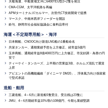
天敬海運、中船黄埔文冲に6400TEU型2+2隻を発注
CMA-CGM、太平洋航路を再編
APMターミナルズ/カルマー、次世代CT技術開発で提携
マースク、中南米西岸フィーダーを開設
鈴与、静岡市社会福祉協議会に食料品寄付
海運＜不定期専用船＞・海洋
日本郵船、CNOOC向け新造LNG船の1番船命名
共栄タンカー、通期業績予想を上方修正、経常益5億円
玉井商船、通期経常益8億4000万円に上方修正、市況好調・為替の円
安で
ティーケイ・タンカーズ、上半期の営業益3倍、ホルムズ混乱で運賃
上昇
アビエントの高機能繊維「ダイニーマ DM20」、浮体風力向け係留索
で型式承認
造船・舶用
三菱造船、4～6月に新造船5隻受注、受注残は23隻に
JMU、4～6月期経常益10%増の108億円、今期も業績堅調