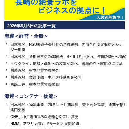
2026年8月6日の記事一覧
海運＜経営・全般＞
日本郵船、NSU海運子会社化の意義説明、内航含む安定収益とシナ
ジー期待
日本郵船、通期経常益2500億円、4～6月期上振れ、年間240円へ増配
＜ウクライナ情勢＞商船への攻撃が激化、黒海のウ・露航路に混乱
川崎汽船、熊本地震で義援金
川崎汽船、業績予想・中計進捗動画を公開
商船三井、熊本地震で義援金
海運＜コンテナ・物流＞
日本郵船・物流事業、26年4～6月期決算、売上高46%増、通期予想1
兆円突破
ONE、神戸港RC4/5寄港船をKICTに変更
HMM、アフリカ東西でサービス展開加速