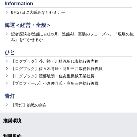
Information
8月27日に大阪みなとセミナー
海運＜経営・全般＞
記者座談会/造船この1カ月、造船AI、実装のフェーズへ、「現場の強
み」を生かせるか
ひと
【ログブック】芥川裕・川崎汽船代表執行役専務
【ログブック】佐々木将雄・商船三井常務執行役員
【ログブック】渡部敏朗・住友重機械工業社長
【プロフィール】小倉伸介氏・商船三井執行役員
青灯
【青灯】挑戦の余白
推奨環境
利用規約