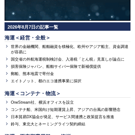
2026年8月7日の記事一覧
海運＜経営・全般＞
世界の金融機関、船舶融資を積極化、欧州やアジア船主、資金調達
が容易に
国交省の外航海運税制検討会、入港税「とん税」見直しが論点に
損害保険ジャパン、船舶サイバー保険で新補償提供
郵船、熊本地震で寄付金
エイトノット、都のエコ連携事業に採択
海運＜コンテナ・物流＞
OneStream社、横浜オフィスを設立
コンテナ船、米国向け短期運賃上昇、アジアの台風の影響懸念
日本貿易DX協会が発足、サービス間連携と政策提言を推進
鈴与、東北大とネーミングライツ契約締結