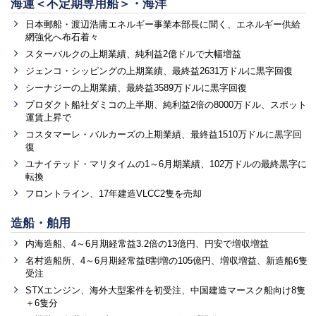
海運＜不定期専用船＞・海洋
日本郵船・渡辺浩庸エネルギー事業本部長に聞く、エネルギー供給
網強化へ布石着々
スターバルクの上期業績、純利益2億ドルで大幅増益
ジェンコ・シッピングの上期業績、最終益2631万ドルに黒字回復
シーナジーの上期業績、最終益3589万ドルに黒字回復
プロダクト船社ダミコの上半期、純利益2倍の8000万ドル、スポット
運賃上昇で
コスタマーレ・バルカーズの上期業績、最終益1510万ドルに黒字回
復
ユナイテッド・マリタイムの1～6月期業績、102万ドルの最終黒字に
転換
フロントライン、17年建造VLCC2隻を売却
造船・舶用
内海造船、4～6月期経常益3.2倍の13億円、円安で増収増益
名村造船所、4～6月期経常益8割増の105億円、増収増益、新造船6隻
受注
STXエンジン、海外大型案件を初受注、中国建造マースク船向け8隻
＋6隻分