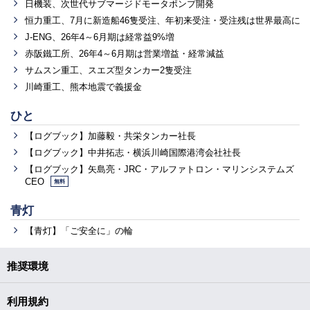
日機装、次世代サブマージドモータポンプ開発
恒力重工、7月に新造船46隻受注、年初来受注・受注残は世界最高に
J-ENG、26年4～6月期は経常益9%増
赤阪鐵工所、26年4～6月期は営業増益・経常減益
サムスン重工、スエズ型タンカー2隻受注
川崎重工、熊本地震で義援金
ひと
【ログブック】加藤毅・共栄タンカー社長
【ログブック】中井拓志・横浜川崎国際港湾会社社長
【ログブック】矢島亮・JRC・アルファトロン・マリンシステムズ
CEO
無料
青灯
【青灯】「ご安全に」の輪
推奨環境
利用規約