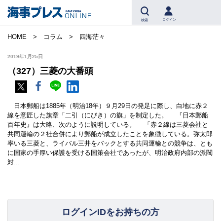
ログイン
検索
HOME
コラム
四海茫々
2019年1月25日
（327）三菱の大番頭
日本郵船は1885年（明治18年）９月29日の発足に際し、白地に赤２
線を意匠した旗章「二引（にびき）の旗」を制定した。 『日本郵船
百年史』は大略、次のように説明している。 「赤２線は三菱会社と
共同運輸の２社合併により郵船が成立したことを象徴している。弥太郎
率いる三菱と、ライバル三井をバックとする共同運輸との競争は、とも
に国家の手厚い保護を受ける国策会社であったが、明治政府内部の派閥
対...
ログインIDをお持ちの方