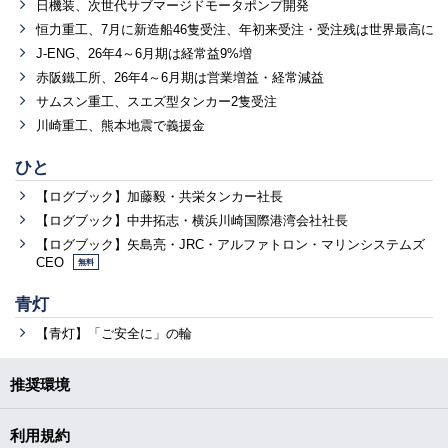
日機装、次世代サブマージドモータポンプ開発
恒力重工、7月に新造船46隻受注、年初来受注・受注残は世界最高に
J-ENG、26年4～6月期は経常益9%増
赤阪鐵工所、26年4～6月期は営業増益・経常減益
サムスン重工、スエズ型タンカー2隻受注
川崎重工、熊本地震で義援金
ひと
【ログブック】加藤毅・共栄タンカー社長
【ログブック】中井拓志・横浜川崎国際港湾会社社長
【ログブック】矢島亮・JRC・アルファトロン・マリンシステムズ
CEO
無料
青灯
【青灯】「ご安全に」の輪
推奨環境
利用規約