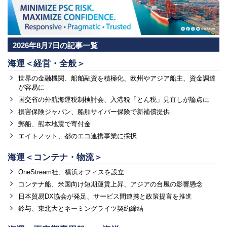
2026年8月7日の記事一覧
海運＜経営・全般＞
世界の金融機関、船舶融資を積極化、欧州やアジア船主、資金調達
が容易に
国交省の外航海運税制検討会、入港税「とん税」見直しが論点に
損害保険ジャパン、船舶サイバー保険で新補償提供
郵船、熊本地震で寄付金
エイトノット、都のエコ連携事業に採択
海運＜コンテナ・物流＞
OneStream社、横浜オフィスを設立
コンテナ船、米国向け短期運賃上昇、アジアの台風の影響懸念
日本貿易DX協会が発足、サービス間連携と政策提言を推進
鈴与、東北大とネーミングライツ契約締結