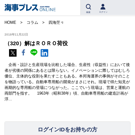
ログイン
検索
HOME
コラム
四海茫々
2018年11月22日
（320）解はＲＯＲＯ荷役
企画・設計と生産現場を比較した場合、生産性（収益性）において後
者が劣後の関係にあるとは限らない。イノベーションに際してはむしろ
優位、主体的な役割を果たすこともある。本邦海運界の事例がそのこと
を物語っている。自動車専用船の開発がまさにそれ。現場で得た知見が
画期的な専用船の登場につながった。ここでいう現場は、営業と運航の
両部門を指す。 1963年（昭和38年）頃、自動車専用船の建造計画が
浮...
ログインIDをお持ちの方