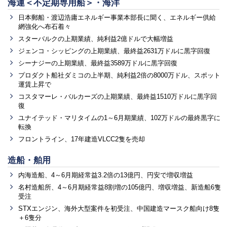
海運＜不定期専用船＞・海洋
日本郵船・渡辺浩庸エネルギー事業本部長に聞く、エネルギー供給
網強化へ布石着々
スターバルクの上期業績、純利益2億ドルで大幅増益
ジェンコ・シッピングの上期業績、最終益2631万ドルに黒字回復
シーナジーの上期業績、最終益3589万ドルに黒字回復
プロダクト船社ダミコの上半期、純利益2倍の8000万ドル、スポット
運賃上昇で
コスタマーレ・バルカーズの上期業績、最終益1510万ドルに黒字回
復
ユナイテッド・マリタイムの1～6月期業績、102万ドルの最終黒字に
転換
フロントライン、17年建造VLCC2隻を売却
造船・舶用
内海造船、4～6月期経常益3.2倍の13億円、円安で増収増益
名村造船所、4～6月期経常益8割増の105億円、増収増益、新造船6隻
受注
STXエンジン、海外大型案件を初受注、中国建造マースク船向け8隻
＋6隻分