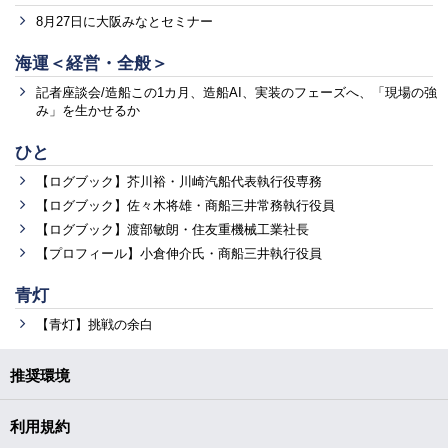
8月27日に大阪みなとセミナー
海運＜経営・全般＞
記者座談会/造船この1カ月、造船AI、実装のフェーズへ、「現場の強
み」を生かせるか
ひと
【ログブック】芥川裕・川崎汽船代表執行役専務
【ログブック】佐々木将雄・商船三井常務執行役員
【ログブック】渡部敏朗・住友重機械工業社長
【プロフィール】小倉伸介氏・商船三井執行役員
青灯
【青灯】挑戦の余白
推奨環境
利用規約