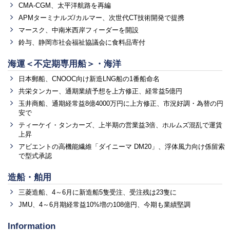
CMA-CGM、太平洋航路を再編
APMターミナルズ/カルマー、次世代CT技術開発で提携
マースク、中南米西岸フィーダーを開設
鈴与、静岡市社会福祉協議会に食料品寄付
海運＜不定期専用船＞・海洋
日本郵船、CNOOC向け新造LNG船の1番船命名
共栄タンカー、通期業績予想を上方修正、経常益5億円
玉井商船、通期経常益8億4000万円に上方修正、市況好調・為替の円
安で
ティーケイ・タンカーズ、上半期の営業益3倍、ホルムズ混乱で運賃
上昇
アビエントの高機能繊維「ダイニーマ DM20」、浮体風力向け係留索
で型式承認
造船・舶用
三菱造船、4～6月に新造船5隻受注、受注残は23隻に
JMU、4～6月期経常益10%増の108億円、今期も業績堅調
Information