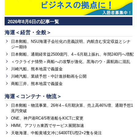
2026年8月6日の記事一覧
海運＜経営・全般＞
日本郵船、NSU海運子会社化の意義説明、内航含む安定収益とシナ
ジー期待
日本郵船、通期経常益2500億円、4～6月期上振れ、年間240円へ増配
＜ウクライナ情勢＞商船への攻撃が激化、黒海のウ・露航路に混乱
川崎汽船、熊本地震で義援金
川崎汽船、業績予想・中計進捗動画を公開
商船三井、熊本地震で義援金
海運＜コンテナ・物流＞
日本郵船・物流事業、26年4～6月期決算、売上高46%増、通期予想1
兆円突破
ONE、神戸港RC4/5寄港船をKICTに変更
HMM、アフリカ東西でサービス展開加速
天敬海運、中船黄埔文冲に6400TEU型2+2隻を発注