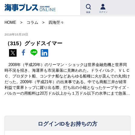
ログイン
検索
HOME
コラム
四海茫々
2018年10月19日
（315）グッドスイマー
2008年（平成20年）のリーマン・ショックは世界金融危機と世界同
時不況を招き、海運界も市況暴落に見舞われた。ドライバルク、ＶＬＣ
Ｃ、プロダクト船、コンテナ船などあらゆる船種に火が及んでの丸焼け
だった。2009年（平成21年）の出来事である。中でも商船三井が経常
利益で業界トップに躍り出る際、打ち出の小槌となったケープサイズ・
バルカーの用船料は20万ドル以上から１万ドル以下の水準にまで急落...
ログインIDをお持ちの方