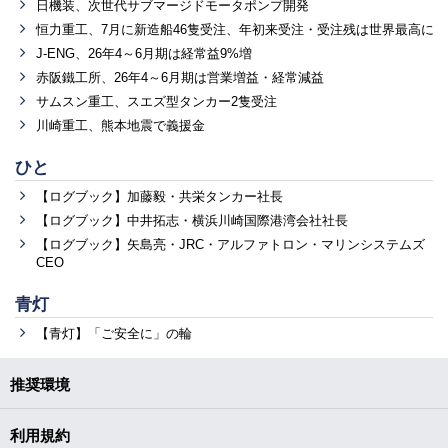
日機装、次世代サブマージドモータポンプ開発
恒力重工、7月に新造船46隻受注、年初来受注・受注残は世界最高に
J-ENG、26年4～6月期は経常益9%増
赤阪鐵工所、26年4～6月期は営業増益・経常減益
サムスン重工、スエズ型タンカー2隻受注
川崎重工、熊本地震で義援金
ひと
【ログブック】加藤毅・共栄タンカー社長
【ログブック】中井拓志・横浜川崎国際港湾会社社長
【ログブック】矢島亮・JRC・アルファトロン・マリンシステムズ
CEO
青灯
【青灯】「ご安全に」の輪
推奨環境
利用規約