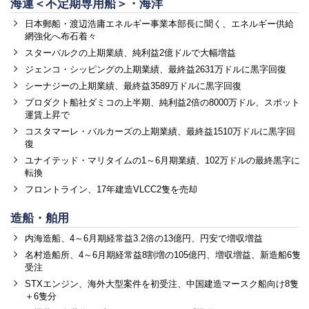
海運＜不定期専用船＞・海洋
日本郵船・渡辺浩庸エネルギー事業本部長に聞く、エネルギー供給
網強化へ布石着々
スターバルクの上期業績、純利益2億ドルで大幅増益
ジェンコ・シッピングの上期業績、最終益2631万ドルに黒字回復
シーナジーの上期業績、最終益3589万ドルに黒字回復
プロダクト船社ダミコの上半期、純利益2倍の8000万ドル、スポット
運賃上昇で
コスタマーレ・バルカーズの上期業績、最終益1510万ドルに黒字回
復
ユナイテッド・マリタイムの1～6月期業績、102万ドルの最終黒字に
転換
フロントライン、17年建造VLCC2隻を売却
造船・舶用
内海造船、4～6月期経常益3.2倍の13億円、円安で増収増益
名村造船所、4～6月期経常益8割増の105億円、増収増益、新造船6隻
受注
STXエンジン、海外大型案件を初受注、中国建造マースク船向け8隻
＋6隻分