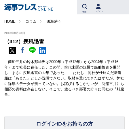
ログイン
検索
HOME
コラム
四海茫々
2018年9月28日
（312）疾風迅雷
商船三井の鈴木邦雄氏は2000年（平成12年）から2004年（平成16
年）まで社長に在任した。この間、前代未聞の規模で船舶投資を展開
し、まさに疾風迅雷の４年であった。 ただし、同社が仕込んだ新造
船は「あまた」としか説明できない。取材を重ねてきたはずだが、弊社
に詳細のデータが残っていない。お詫びするしかないが、商船三井にも
相応の資料は存在しない。そこで、然るべき部署の方々に同社の『船腹
量...
ログインIDをお持ちの方