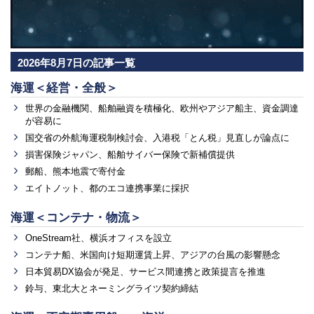
2026年8月7日の記事一覧
海運＜経営・全般＞
世界の金融機関、船舶融資を積極化、欧州やアジア船主、資金調達
が容易に
国交省の外航海運税制検討会、入港税「とん税」見直しが論点に
損害保険ジャパン、船舶サイバー保険で新補償提供
郵船、熊本地震で寄付金
エイトノット、都のエコ連携事業に採択
海運＜コンテナ・物流＞
OneStream社、横浜オフィスを設立
コンテナ船、米国向け短期運賃上昇、アジアの台風の影響懸念
日本貿易DX協会が発足、サービス間連携と政策提言を推進
鈴与、東北大とネーミングライツ契約締結