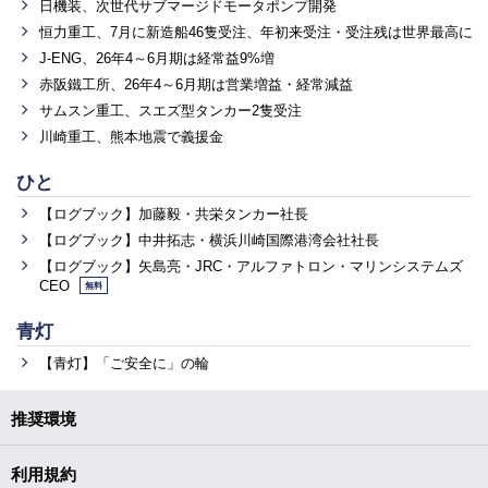
日機装、次世代サブマージドモータポンプ開発
恒力重工、7月に新造船46隻受注、年初来受注・受注残は世界最高に
J-ENG、26年4～6月期は経常益9%増
赤阪鐵工所、26年4～6月期は営業増益・経常減益
サムスン重工、スエズ型タンカー2隻受注
川崎重工、熊本地震で義援金
ひと
【ログブック】加藤毅・共栄タンカー社長
【ログブック】中井拓志・横浜川崎国際港湾会社社長
【ログブック】矢島亮・JRC・アルファトロン・マリンシステムズ
CEO
無料
青灯
【青灯】「ご安全に」の輪
推奨環境
利用規約