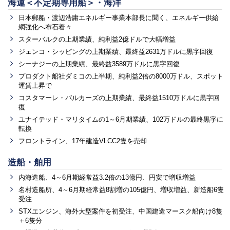
海運＜不定期専用船＞・海洋
日本郵船・渡辺浩庸エネルギー事業本部長に聞く、エネルギー供給
網強化へ布石着々
スターバルクの上期業績、純利益2億ドルで大幅増益
ジェンコ・シッピングの上期業績、最終益2631万ドルに黒字回復
シーナジーの上期業績、最終益3589万ドルに黒字回復
プロダクト船社ダミコの上半期、純利益2倍の8000万ドル、スポット
運賃上昇で
コスタマーレ・バルカーズの上期業績、最終益1510万ドルに黒字回
復
ユナイテッド・マリタイムの1～6月期業績、102万ドルの最終黒字に
転換
フロントライン、17年建造VLCC2隻を売却
造船・舶用
内海造船、4～6月期経常益3.2倍の13億円、円安で増収増益
名村造船所、4～6月期経常益8割増の105億円、増収増益、新造船6隻
受注
STXエンジン、海外大型案件を初受注、中国建造マースク船向け8隻
＋6隻分