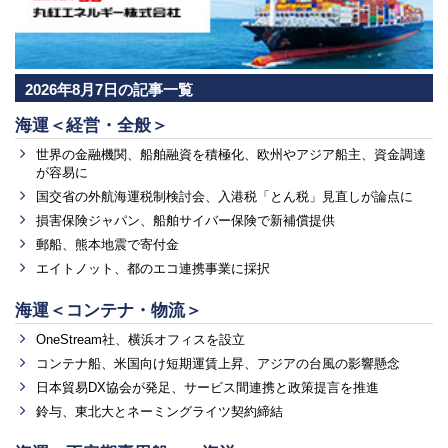
2026年8月7日の記事一覧
海運＜経営・全般＞
世界の金融機関、船舶融資を積極化、欧州やアジア船主、資金調達
が容易に
国交省の外航海運税制検討会、入港税「とん税」見直しが論点に
損害保険ジャパン、船舶サイバー保険で新補償提供
郵船、熊本地震で寄付金
エイトノット、都のエコ連携事業に採択
海運＜コンテナ・物流＞
OneStream社、横浜オフィスを設立
コンテナ船、米国向け短期運賃上昇、アジアの台風の影響懸念
日本貿易DX協会が発足、サービス間連携と政策提言を推進
鈴与、東北大とネーミングライツ契約締結