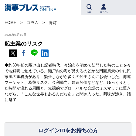
ログイン
検索
HOME
コラム
青灯
2026年6月10日
船主業のリスク
◆約30年前の駆け出し記者時代、今治市を初めて訪問した時のことを今
でも鮮明に覚えている。瀬戸内の海が見えるのどかな田園風景の中に民
家風の事務所があり、緊張しながら多くの船主さんにお会いした。海運
マーケット、為替リスク、金利動向、建造船価などなど、ゆっくりとし
た時間が流れる周囲と、先端的でグローバルな会話のミスマッチに驚き
ながら、「こんな世界もあるんだなあ」と聞き入った。興味が沸き、話
に魅了...
ログインIDをお持ちの方