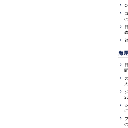
O
海
2
の