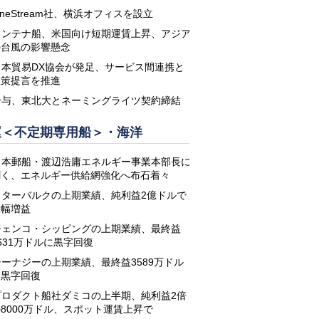
neStream社、横浜オフィスを設立
コンテナ船、米国向け短期運賃上昇、アジア
の台風の影響懸念
日本貿易DX協会が発足、サービス間連携と
政策提言を推進
鈴与、東北大とネーミングライツ契約締結
運＜不定期専用船＞・海洋
日本郵船・渡辺浩庸エネルギー事業本部長に
聞く、エネルギー供給網強化へ布石着々
スターバルクの上期業績、純利益2億ドルで
大幅増益
ジェンコ・シッピングの上期業績、最終益
631万ドルに黒字回復
シーナジーの上期業績、最終益3589万ドル
に黒字回復
プロダクト船社ダミコの上半期、純利益2倍
8000万ドル、スポット運賃上昇で