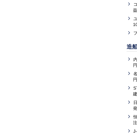
益
1
造
内
J